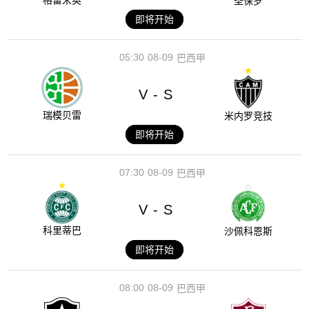
格雷米奥
圣保罗
即将开始
05:30
08-09
巴西甲
V
S
-
瑞模贝雷
米内罗竞技
即将开始
07:30
08-09
巴西甲
V
S
-
科里蒂巴
沙佩科恩斯
即将开始
08:00
08-09
巴西甲