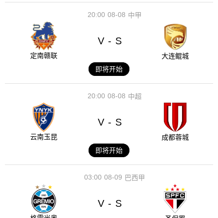
20:00
08-08
中甲
V
S
-
定南赣联
大连鲲城
即将开始
20:00
08-08
中超
V
S
-
云南玉昆
成都蓉城
即将开始
03:00
08-09
巴西甲
V
S
-