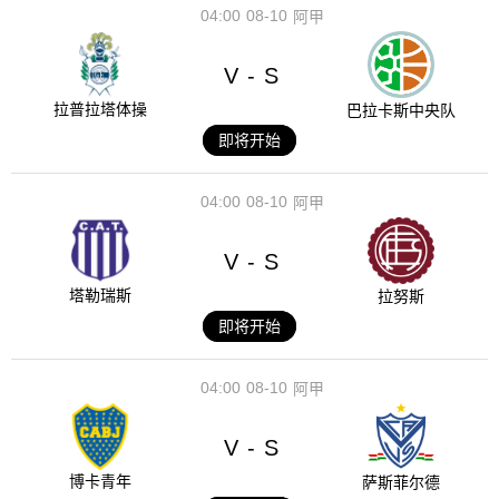
04:00
08-10
阿甲
V
S
-
拉普拉塔体操
巴拉卡斯中央队
即将开始
04:00
08-10
阿甲
V
S
-
塔勒瑞斯
拉努斯
即将开始
04:00
08-10
阿甲
V
S
-
博卡青年
萨斯菲尔德