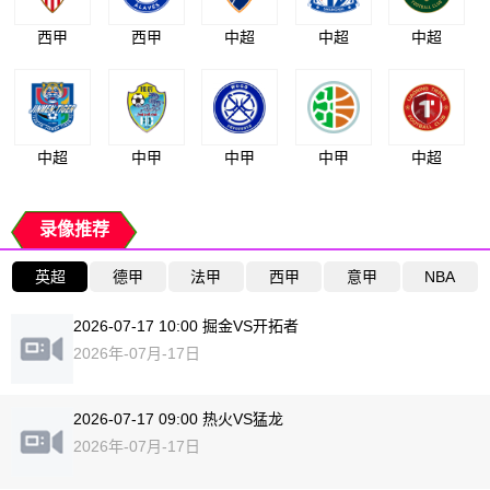
西甲
西甲
中超
中超
中超
中超
中甲
中甲
中甲
中超
录像推荐
英超
德甲
法甲
西甲
意甲
NBA
2026-07-17 10:00 掘金VS开拓者
2026年-07月-17日
2026-07-17 09:00 热火VS猛龙
2026年-07月-17日