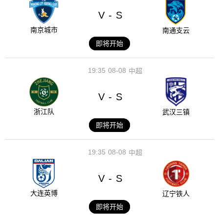
V
S
-
南京城市
南通支云
即将开始
19:35
08-08
中超
V
S
-
浙江队
武汉三镇
即将开始
19:35
08-08
中超
V
S
-
大连英博
辽宁铁人
即将开始