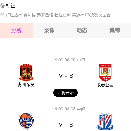
标签
2026-08-16 【世界杯】 99胜者VS100胜者
2026-08-16 【世界杯】 99胜者VS100胜者
20
卢旺达杯
青河县
弗罗西诺
杜拉德利
美冠杯1/8决赛次回合
2026-08-16 【世界杯】 99胜者VS100胜者
分析
录像
动态
集锦
2026-08-16 【世界杯】 99胜者VS100胜者
2026-08-16 【世界杯】 99胜者VS100胜者
19:00
08-08
中甲
V
S
-
苏州东吴
长春亚泰
即将开始
19:00
08-08
中超
V
S
-