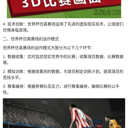
4. 技术创新：世界杯仿真赛场运用了先进的虚拟现实技术，让球迷们
仿佛身临其境。
二、世界杯仿真赛场的运作模式
世界杯仿真赛场的运作模式大致分为以下几个环节：
1. 数据收集：实时监控现实世界中的比赛，收集球员数据、比赛数据
等。
2. 模拟训练：根据收集到的数据，为球员制定训练计划，提高球员的
竞技水平。
3. 赛事编排：根据参赛队伍实力，进行赛事编排，确保比赛的公平
性。