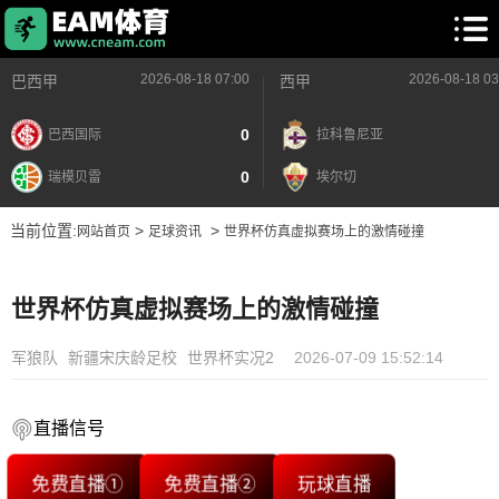
2026-08-18 07:00
2026-08-18 03
巴西甲
西甲
0
巴西国际
拉科鲁尼亚
0
瑞模贝雷
埃尔切
当前位置:
>
>
网站首页
足球资讯
世界杯仿真虚拟赛场上的激情碰撞
世界杯仿真虚拟赛场上的激情碰撞
军狼队
新疆宋庆龄足校
世界杯实况2
2026-07-09 15:52:14
直播信号
免费直播①
免费直播②
玩球直播