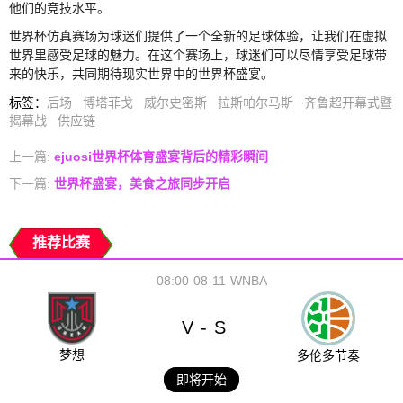
他们的竞技水平。
世界杯仿真赛场为球迷们提供了一个全新的足球体验，让我们在虚拟
世界里感受足球的魅力。在这个赛场上，球迷们可以尽情享受足球带
来的快乐，共同期待现实世界中的世界杯盛宴。
标签
：
后场
博塔菲戈
威尔史密斯
拉斯帕尔马斯
齐鲁超开幕式暨
揭幕战
供应链
上一篇:
ejuosi世界杯体育盛宴背后的精彩瞬间
下一篇:
世界杯盛宴，美食之旅同步开启
推荐比赛
08:00
08-11
WNBA
V
S
-
梦想
多伦多节奏
即将开始