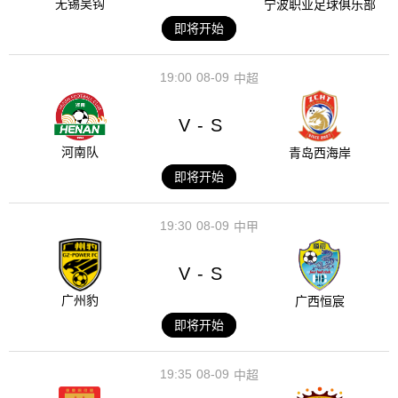
无锡吴钩
宁波职业足球俱乐部
即将开始
19:00
08-09
中超
V
S
-
河南队
青岛西海岸
即将开始
19:30
08-09
中甲
V
S
-
广州豹
广西恒宸
即将开始
19:35
08-09
中超