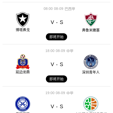
08:00
08-09
巴西甲
V
S
-
博塔弗戈
弗鲁米嫩塞
即将开始
18:00
08-09
中甲
V
S
-
延边龙鼎
深圳青年人
即将开始
19:00
08-09
中甲
V
S
-