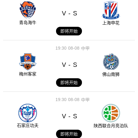
V
S
-
青岛海牛
上海申花
即将开始
19:30
08-08
中甲
V
S
-
梅州客家
佛山南狮
即将开始
19:30
08-08
中甲
V
S
-
石家庄功夫
陕西联合月亮泊队
即将开始