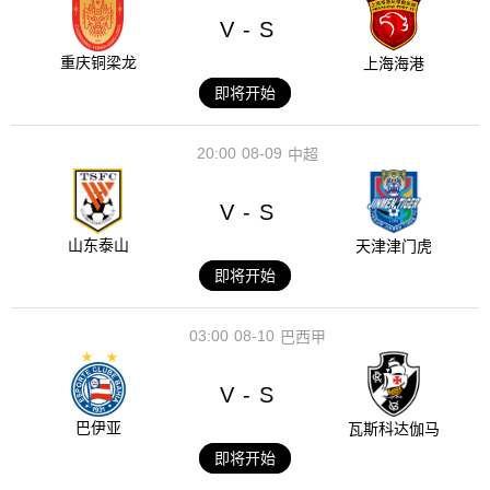
V
S
-
重庆铜梁龙
上海海港
即将开始
20:00
08-09
中超
V
S
-
山东泰山
天津津门虎
即将开始
03:00
08-10
巴西甲
V
S
-
巴伊亚
瓦斯科达伽马
即将开始