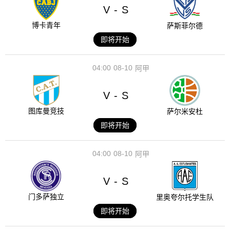
V
S
-
博卡青年
萨斯菲尔德
即将开始
04:00
08-10
阿甲
V
S
-
图库曼竞技
萨尔米安杜
即将开始
04:00
08-10
阿甲
V
S
-
门多萨独立
里奥夸尔托学生队
即将开始