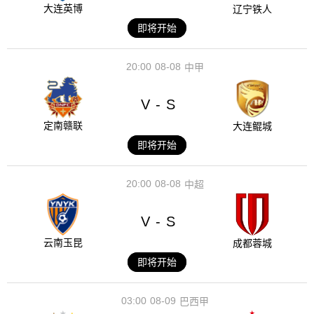
大连英博
辽宁铁人
即将开始
20:00
08-08
中甲
V
S
-
定南赣联
大连鲲城
即将开始
20:00
08-08
中超
V
S
-
云南玉昆
成都蓉城
即将开始
03:00
08-09
巴西甲