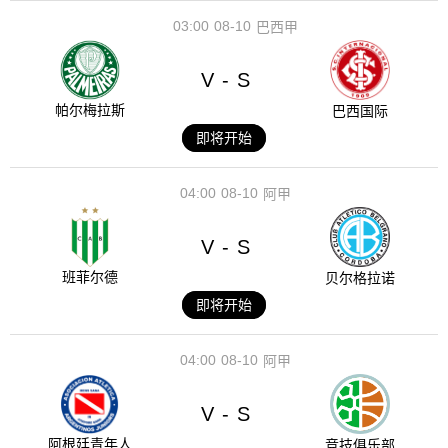
03:00
08-10
巴西甲
V
S
-
帕尔梅拉斯
巴西国际
即将开始
04:00
08-10
阿甲
V
S
-
班菲尔德
贝尔格拉诺
即将开始
04:00
08-10
阿甲
V
S
-
阿根廷青年人
竞技俱乐部