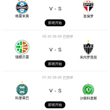
V
S
-
格雷米奥
圣保罗
即将开始
05:30
08-09
巴西甲
V
S
-
瑞模贝雷
米内罗竞技
即将开始
07:30
08-09
巴西甲
V
S
-
科里蒂巴
沙佩科恩斯
即将开始