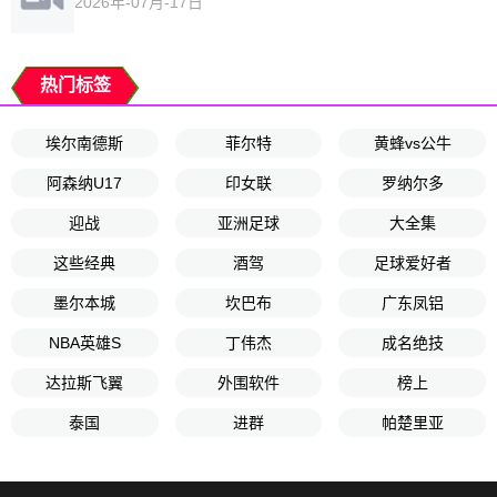
2026年-07月-17日
热门标签
埃尔南德斯
菲尔特
黄蜂vs公牛
阿森纳U17
印女联
罗纳尔多
迎战
亚洲足球
大全集
这些经典
酒驾
足球爱好者
墨尔本城
坎巴布
广东凤铝
NBA英雄S
丁伟杰
成名绝技
达拉斯飞翼
外围软件
榜上
泰国
进群
帕楚里亚