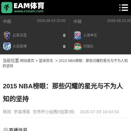
2026-08-15 20:00
2026-08-15 20
中超
中超
0
云南玉昆
上海申花
0
大连英博
河南队
当前位置:
>
>
网站首页
篮球资讯
2015 NBA榜眼：那些闪耀的星光与不为人知
的坚持
2015 NBA榜眼：那些闪耀的星光与不为人
知的坚持
韩旭
罗森博客
世界杯小组赛E组第3轮
2026-07-09 16:04:50
直播信号