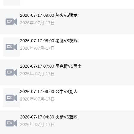
2026-07-17 09:00 热火VS猛龙
2026年-07月-17日
2026-07-17 08:00 老鹰VS灰熊
2026年-07月-17日
2026-07-17 07:00 尼克斯VS勇士
2026年-07月-17日
2026-07-17 06:00 公牛VS湖人
2026年-07月-17日
2026-07-17 04:30 火箭VS篮网
2026年-07月-17日