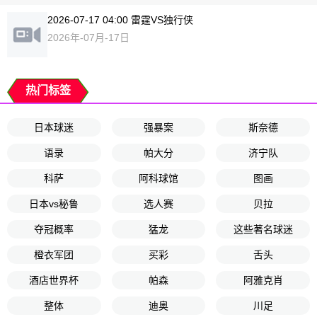
2026-07-17 04:00 雷霆VS独行侠
2026年-07月-17日
热门标签
日本球迷
强暴案
斯奈德
语录
帕大分
济宁队
科萨
阿科球馆
图画
日本vs秘鲁
选人赛
贝拉
夺冠概率
猛龙
这些著名球迷
橙衣军团
买彩
舌头
酒店世界杯
帕森
阿雅克肖
整体
迪奥
川足