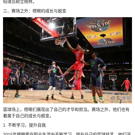
轻球员树立榜样。
三、赛场之外：榜眼的成长与蜕变
篮球场上，榜眼们展现出了自己的才华和担当。赛场之外，他们也有
着属于自己的成长与蜕变。
1. 不断学习，提升自我
2015年榜眼秀在职业生涯中不断学习，提升自己的篮球技艺。他们深