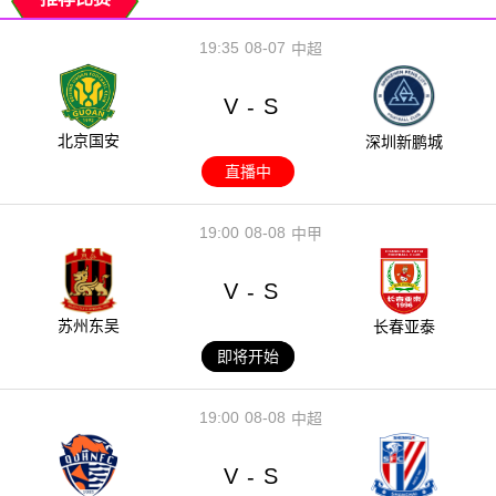
19:35
08-07
中超
V
S
-
北京国安
深圳新鹏城
直播中
19:00
08-08
中甲
V
S
-
苏州东吴
长春亚泰
即将开始
19:00
08-08
中超
V
S
-