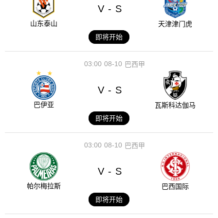
V
S
-
山东泰山
天津津门虎
即将开始
03:00
08-10
巴西甲
V
S
-
巴伊亚
瓦斯科达伽马
即将开始
03:00
08-10
巴西甲
V
S
-
帕尔梅拉斯
巴西国际
即将开始