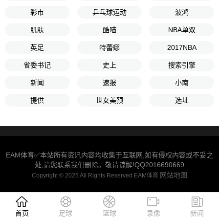
彩市
乒乓球运动
波鸿
肌肤
酷喵
NBA单双
英足
特蕾娜
2017NBA
省委书记
史上
搜索引擎
新闻
速报
小南
提供
世女美预
选址
EAM体育✅本站所有资讯内容均收集于互联网,如有侵权内容或不妥之
处,请您联系我们删除。敬请谅解!QQ2016690669
网站地图
Copyright © 2025 All Rights Reserved EAM体育
首页
足球
篮球
录像
新闻