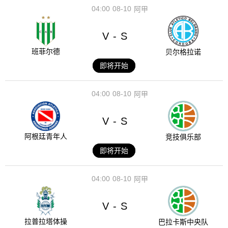
04:00
08-10
阿甲
V
S
-
班菲尔德
贝尔格拉诺
即将开始
04:00
08-10
阿甲
V
S
-
阿根廷青年人
竞技俱乐部
即将开始
04:00
08-10
阿甲
V
S
-
拉普拉塔体操
巴拉卡斯中央队