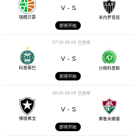
V
S
-
瑞模贝雷
米内罗竞技
即将开始
07:30
08-09
巴西甲
V
S
-
科里蒂巴
沙佩科恩斯
即将开始
08:00
08-09
巴西甲
V
S
-
博塔弗戈
弗鲁米嫩塞
即将开始