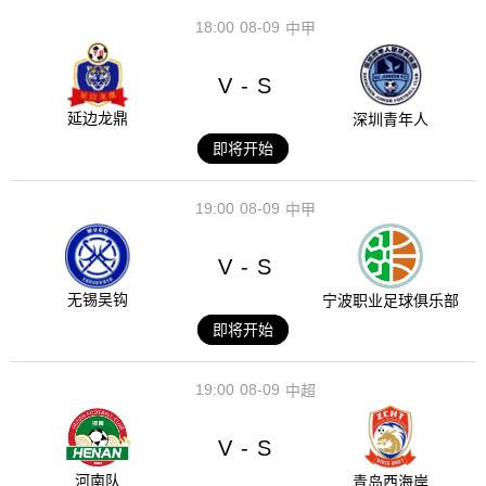
18:00
08-09
中甲
V
S
-
延边龙鼎
深圳青年人
即将开始
19:00
08-09
中甲
V
S
-
无锡吴钩
宁波职业足球俱乐部
即将开始
19:00
08-09
中超
V
S
-
河南队
青岛西海岸