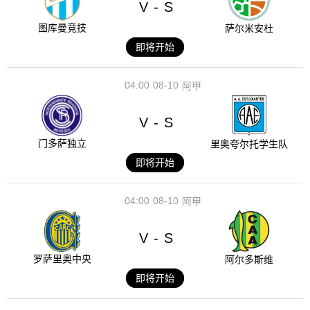
V
S
-
图库曼竞技
萨尔米安杜
即将开始
04:00
08-10
阿甲
V
S
-
门多萨独立
里奥夸尔托学生队
即将开始
04:00
08-10
阿甲
V
S
-
罗萨里奥中央
阿尔多斯维
即将开始