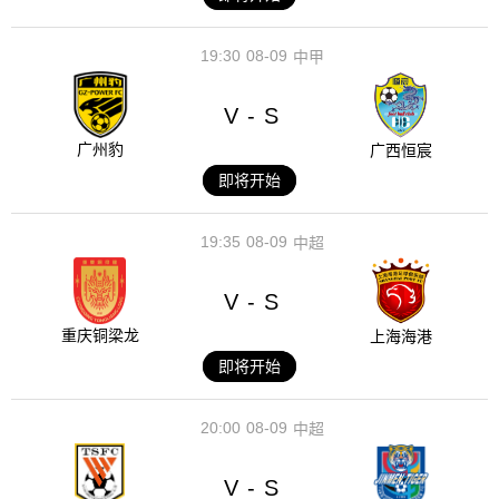
19:30
08-09
中甲
V
S
-
广州豹
广西恒宸
即将开始
19:35
08-09
中超
V
S
-
重庆铜梁龙
上海海港
即将开始
20:00
08-09
中超
V
S
-