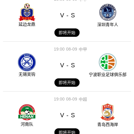
V
S
-
延边龙鼎
深圳青年人
即将开始
19:00
08-09
中甲
V
S
-
无锡吴钩
宁波职业足球俱乐部
即将开始
19:00
08-09
中超
V
S
-
河南队
青岛西海岸
即将开始