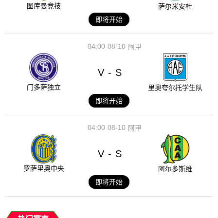
图库曼竞技
萨尔米安杜
即将开始
04:00
08-10
阿甲
V
S
-
门多萨独立
里奥夸尔托学生队
即将开始
04:00
08-10
阿甲
V
S
-
罗萨里奥中央
阿尔多斯维
即将开始