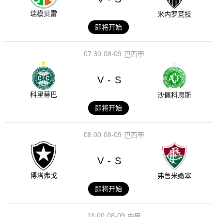
瑞模贝雷
米内罗竞技
即将开始
07:30
08-09
巴西甲
V
S
-
科里蒂巴
沙佩科恩斯
即将开始
08:00
08-09
巴西甲
V
S
-
博塔弗戈
弗鲁米嫩塞
即将开始
18:00
08-09
中甲