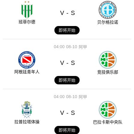
V
S
-
班菲尔德
贝尔格拉诺
即将开始
04:00
08-10
阿甲
V
S
-
阿根廷青年人
竞技俱乐部
即将开始
04:00
08-10
阿甲
V
S
-
拉普拉塔体操
巴拉卡斯中央队
即将开始