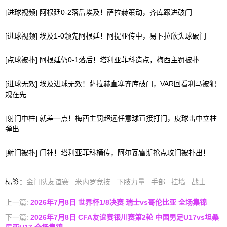
[进球视频] 阿根廷0-2落后埃及！萨拉赫策动，齐库跟进破门
[进球视频] 埃及1-0领先阿根廷！阿提亚传中，易卜拉欣头球破门
[点球被扑] 阿根廷仍0-1落后！塔利亚菲科造点，梅西主罚被扑
[进球无效] 埃及进球无效！萨拉赫直塞齐库破门，VAR回看利马被犯
规在先
[射门中柱] 就差一点！梅西主罚超远任意球直接打门，皮球击中立柱
弹出
[射门被扑] 门神！塔利亚菲科横传，阿尔瓦雷斯抢点攻门被扑出！
标签
：
金门队友谊赛
米内罗竞技
下肢力量
手部
挂墙
战士
上一篇:
2026年7月8日 世界杯1/8决赛 瑞士vs哥伦比亚 全场集锦
下一篇:
2026年7月8日 CFA友谊赛银川赛第2轮 中国男足U17vs坦桑