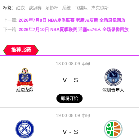
标签
：
红衣
欧冠赛
足协杯
系统
飞碟队
杰克琼斯
上一篇:
2026年7月8日 NBA夏季联赛 老鹰vs灰熊 全场录像回放
下一篇:
2026年7月10日 NBA夏季联赛 活塞vs76人 全场录像回放
推荐比赛
18:00
08-09
中甲
V
S
-
延边龙鼎
深圳青年人
即将开始
19:00
08-09
中甲
V
S
-