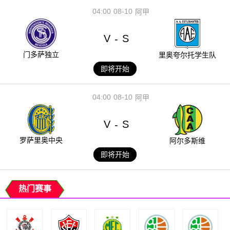
04:00
08-10
阿甲
V
S
-
门多萨独立
里奥夸尔托学生队
即将开始
04:00
08-10
阿甲
V
S
-
罗萨里奥中央
阿尔多斯维
即将开始
热门赛事