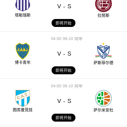
V
S
-
塔勒瑞斯
拉努斯
即将开始
04:00
08-10
阿甲
V
S
-
博卡青年
萨斯菲尔德
即将开始
04:00
08-10
阿甲
V
S
-
图库曼竞技
萨尔米安杜
即将开始