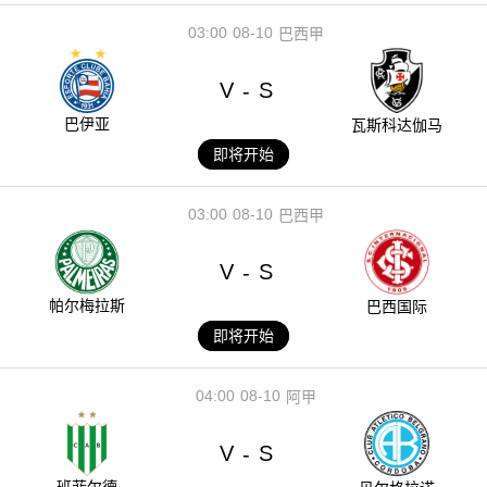
03:00
08-10
巴西甲
V
S
-
巴伊亚
瓦斯科达伽马
即将开始
03:00
08-10
巴西甲
V
S
-
帕尔梅拉斯
巴西国际
即将开始
04:00
08-10
阿甲
V
S
-
班菲尔德