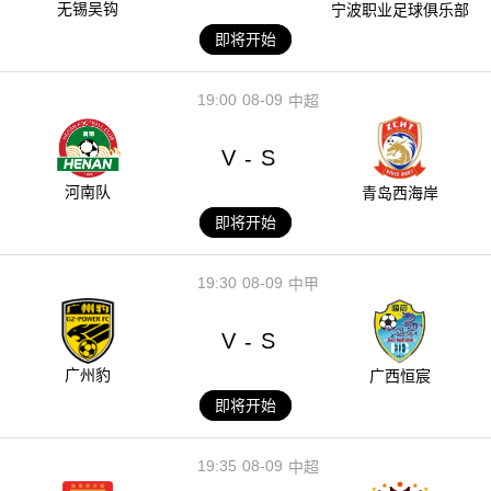
无锡吴钩
宁波职业足球俱乐部
即将开始
19:00
08-09
中超
V
S
-
河南队
青岛西海岸
即将开始
19:30
08-09
中甲
V
S
-
广州豹
广西恒宸
即将开始
19:35
08-09
中超