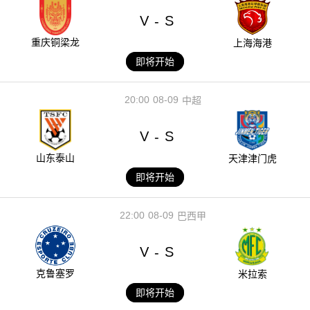
V
S
-
重庆铜梁龙
上海海港
即将开始
20:00
08-09
中超
V
S
-
山东泰山
天津津门虎
即将开始
22:00
08-09
巴西甲
V
S
-
克鲁塞罗
米拉索
即将开始