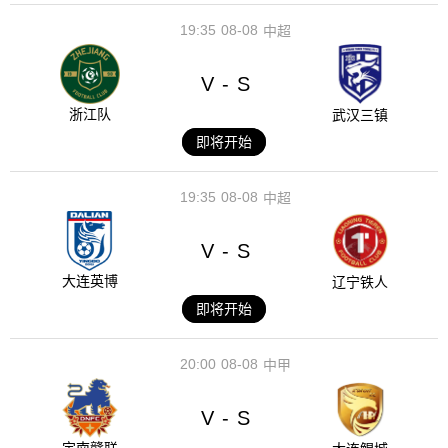
19:35
08-08
中超
V
S
-
浙江队
武汉三镇
即将开始
19:35
08-08
中超
V
S
-
大连英博
辽宁铁人
即将开始
20:00
08-08
中甲
V
S
-