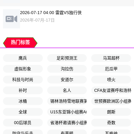
2026-07-17 04:00 雷霆VS独行侠
2026年-07月-17日
热门标签
鹰兵
足彩预测王
马耳超杯
虚拟形象
沟拉伤
厄瓜甲
科技与时尚
安道尔
喷火
补时
名人
CFA友谊赛呼和浩特
冰桶
锡林浩特雪地联赛第3轮
世预赛欧洲区小组赛K
全球
U15东亚锦小组赛A组第2轮
朗斯
00后球员
省港杯邀请赛小组赛第2轮
奇数
防守与反击
布莱顿
瓦格纳