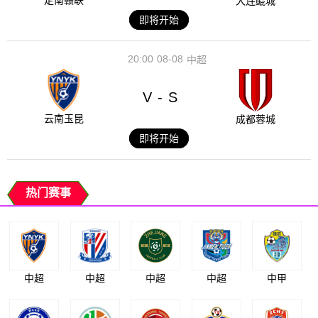
定南赣联
大连鲲城
即将开始
20:00
08-08
中超
V
S
-
云南玉昆
成都蓉城
即将开始
热门赛事
中超
中超
中超
中超
中甲