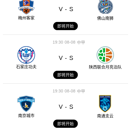
V
S
-
梅州客家
佛山南狮
即将开始
19:30
08-08
中甲
V
S
-
石家庄功夫
陕西联合月亮泊队
即将开始
19:30
08-08
中甲
V
S
-
南京城市
南通支云
即将开始