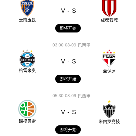
V
S
-
云南玉昆
成都蓉城
即将开始
03:00
08-09
巴西甲
V
S
-
格雷米奥
圣保罗
即将开始
05:30
08-09
巴西甲
V
S
-
瑞模贝雷
米内罗竞技
即将开始