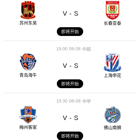
V
S
-
苏州东吴
长春亚泰
即将开始
19:00
08-08
中超
V
S
-
青岛海牛
上海申花
即将开始
19:30
08-08
中甲
V
S
-
梅州客家
佛山南狮
即将开始