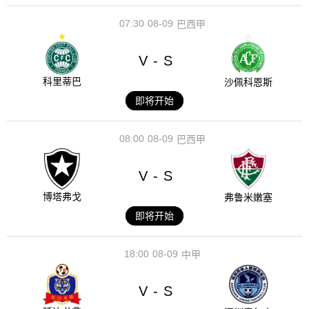
07:30
08-09
巴西甲
V
S
-
科里蒂巴
沙佩科恩斯
即将开始
08:00
08-09
巴西甲
V
S
-
博塔弗戈
弗鲁米嫩塞
即将开始
18:00
08-09
中甲
V
S
-