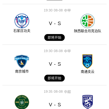
19:30
08-08
中甲
V
S
-
石家庄功夫
陕西联合月亮泊队
即将开始
19:30
08-08
中甲
V
S
-
南京城市
南通支云
即将开始
19:35
08-08
中超
V
S
-