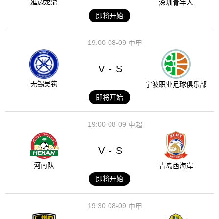
延边龙鼎
深圳青年人
即将开始
19:00
08-09
中甲
V
S
-
无锡吴钩
宁波职业足球俱乐部
即将开始
19:00
08-09
中超
V
S
-
河南队
青岛西海岸
即将开始
19:30
08-09
中甲