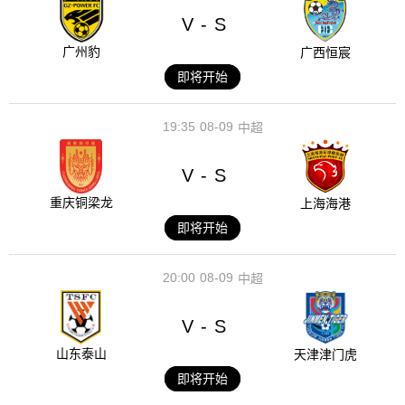
V
S
-
广州豹
广西恒宸
即将开始
19:35
08-09
中超
V
S
-
重庆铜梁龙
上海海港
即将开始
20:00
08-09
中超
V
S
-
山东泰山
天津津门虎
即将开始