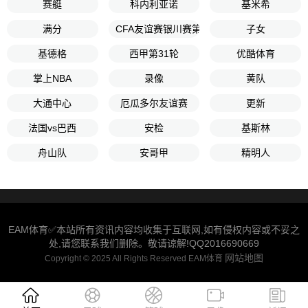
赛艇
科内利亚诺
基米希
满分
CFA友谊赛银川赛第2轮
子女
基德格
西甲第31轮
优酷体育
掌上NBA
录像
黄队
大通中心
厄瓜多尔友谊赛
更新
法国vs巴西
安检
基斯林
舟山队
安哥甲
精明人
EAM体育✅本站所有资讯内容均收集于互联网,如有侵权内容或不妥之
处,请您联系我们删除。敬请谅解!QQ2016690669
网站地图
Copyright © 2025 All Rights Reserved EAM体育