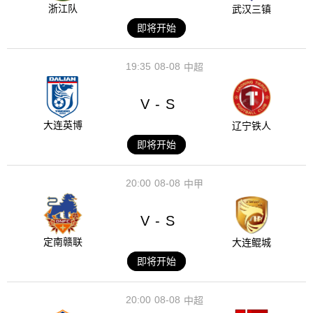
浙江队
武汉三镇
即将开始
19:35
08-08
中超
V
S
-
大连英博
辽宁铁人
即将开始
20:00
08-08
中甲
V
S
-
定南赣联
大连鲲城
即将开始
20:00
08-08
中超