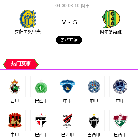
04:00
08-10
阿甲
V
S
-
罗萨里奥中央
阿尔多斯维
即将开始
热门赛事
西甲
巴西甲
中甲
中甲
中甲
中甲
巴西甲
巴西甲
巴西甲
巴西甲