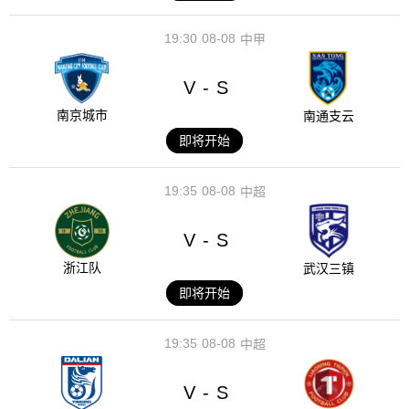
19:30
08-08
中甲
V
S
-
南京城市
南通支云
即将开始
19:35
08-08
中超
V
S
-
浙江队
武汉三镇
即将开始
19:35
08-08
中超
V
S
-