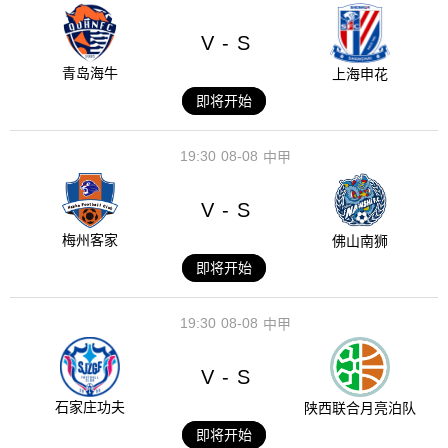
V
S
-
青岛海牛
上海申花
即将开始
19:30
08-08
中甲
V
S
-
梅州客家
佛山南狮
即将开始
19:30
08-08
中甲
V
S
-
石家庄功夫
陕西联合月亮泊队
即将开始