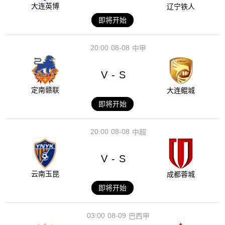
大连英博
辽宁铁人
即将开始
20:00
08-08
中甲
V
S
-
定南赣联
大连鲲城
即将开始
20:00
08-08
中超
V
S
-
云南玉昆
成都蓉城
即将开始
03:00
08-09
巴西甲