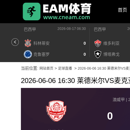
首页
2026-08-17 06:30
2
巴西甲
巴西甲
科林蒂安
0
维多利亚
克鲁塞罗
0
博塔弗戈
当前位置:
>
>
网站首页
足球直播
2026-06-06 16:30 莱德米尔
2026-06-06 16:30 莱德米尔VS
澳威甲 | 2
0