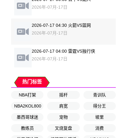
2026年-07月-17日
2026-07-17 04:30 火箭VS篮网
2026年-07月-17日
2026-07-17 04:00 雷霆VS独行侠
2026年-07月-17日
热门标签
NBA打架
摇杆
青训队
NBA2KOL800
肩宽
得分王
墨西哥球迷
宠物
坡里
教练员
叉烧复盘
消费