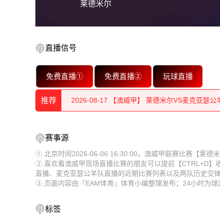
莱德米尔
2026-08-17 【澳威甲】 莱德米尔VS麦克亚瑟公
直播信号
2026-08-17 【澳威甲】 莱德米尔VS麦克亚瑟公
免费直播①
免费直播②
玩球直播
2026-08-17 【澳威甲】 莱德米尔VS麦克亚瑟公
推荐
2026-08-17 【澳威甲】 莱德米尔VS麦克亚瑟公
2026-08-17 【澳威甲】 莱德米尔VS麦克亚瑟公
2026-08-17 【澳威甲】 莱德米尔VS麦克亚瑟公
赛事源
2026-08-17 【澳威甲】 莱德米尔VS麦克亚瑟公
2026-08-17 【澳威甲】 莱德米尔VS麦克亚瑟公
①.北京时间2026-06-06 16:30:00，澳威甲联赛比赛
②.喜欢看澳威甲现场直播比赛的朋友可以提前【CTRL+D
2026-08-17 【澳威甲】 莱德米尔VS麦克亚瑟公
2026-08-17 【澳威甲】 莱德米尔VS麦克亚瑟公
直播、麦克亚瑟公羊队直播的近期比赛列表以及两队历史交
③.页面内容由『EAM体育』体育小编整理发布；24小时为
2026-08-17 【澳威甲】 莱德米尔VS麦克亚瑟公
2026-08-17 【澳威甲】 莱德米尔VS麦克亚瑟公
2026-08-17 【澳威甲】 莱德米尔VS麦克亚瑟公
2026-08-17 【澳威甲】 莱德米尔VS麦克亚瑟公
标签