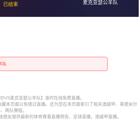
麦克亚瑟公羊队
已结束
羊队
羊队
羊队
羊队
羊队
羊队
羊队
羊队
【莱德米尔VS麦克亚瑟公羊队】准时在线免费直播。
】收藏本页面以免错过直播。还为您在本页面索引了相关澳威甲、莱德米尔
羊队
羊队
锋、两队赛程。
球迷朋友提供最新的体育赛事直播预告、足球直播，澳威甲直播。
羊队
羊队
羊队
羊队