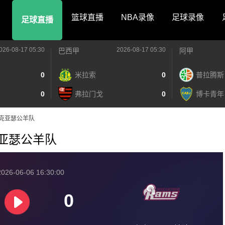
篮球直播
NBA录像
足球录像
足球直播
026-08-17 05:30
2026-08-17 05:30
巴西甲
阿甲
0
米拉索
0
普拉腾斯
0
弗拉门戈
0
博卡青年
VS麦克亚瑟公羊队
麦克亚瑟公羊队
026-06-06 16:30:00
0