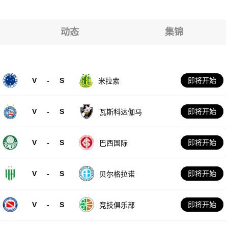
羊队
羊队
羊队
动态
集锦
羊队
羊队
V
-
S
即将开始
米拉索
羊队
V
-
S
即将开始
瓦斯科达伽马
V
-
S
即将开始
巴西国际
V
-
S
即将开始
贝尔格拉诺
V
-
S
即将开始
竞技俱乐部