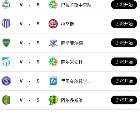
V
-
S
即将开始
巴拉卡斯中央队
V
-
S
即将开始
拉努斯
V
-
S
即将开始
萨斯菲尔德
V
-
S
即将开始
萨尔米安杜
V
-
S
即将开始
里奥夸尔托学生
队
V
-
S
即将开始
阿尔多斯维