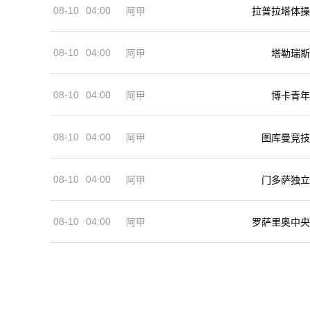
08-10
04:00
阿甲
拉普拉塔体操
08-10
04:00
阿甲
塔勒瑞斯
08-10
04:00
阿甲
博卡青年
08-10
04:00
阿甲
图库曼竞技
08-10
04:00
阿甲
门多萨独立
08-10
04:00
阿甲
罗萨里奥中央