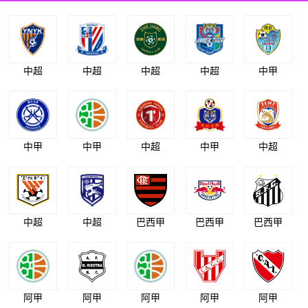
中超
中超
中超
中超
中甲
中甲
中甲
中超
中甲
中超
中超
中超
巴西甲
巴西甲
巴西甲
阿甲
阿甲
阿甲
阿甲
阿甲