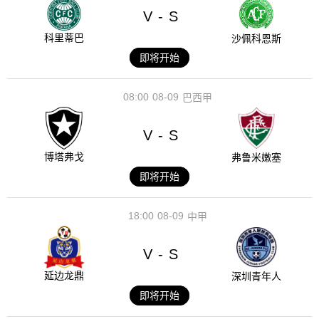
V
S
-
科里蒂巴
沙佩科恩斯
即将开始
08:00
08-09
巴西甲
V
S
-
博塔弗戈
弗鲁米嫩塞
即将开始
18:00
08-09
中甲
V
S
-
延边龙鼎
深圳青年人
即将开始