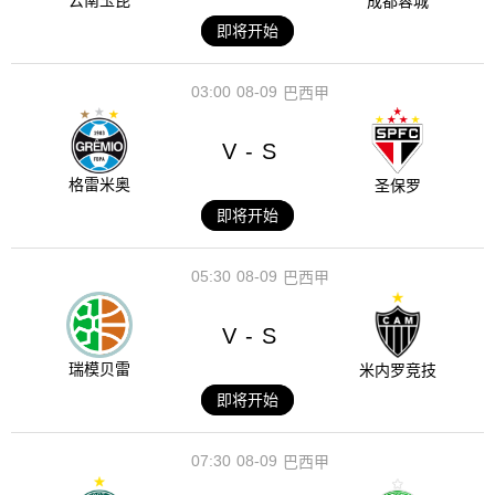
云南玉昆
成都蓉城
即将开始
03:00
08-09
巴西甲
V
S
-
格雷米奥
圣保罗
即将开始
05:30
08-09
巴西甲
V
S
-
瑞模贝雷
米内罗竞技
即将开始
07:30
08-09
巴西甲