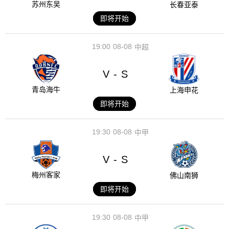
苏州东吴
长春亚泰
即将开始
19:00
08-08
中超
V
S
-
青岛海牛
上海申花
即将开始
19:30
08-08
中甲
V
S
-
梅州客家
佛山南狮
即将开始
19:30
08-08
中甲