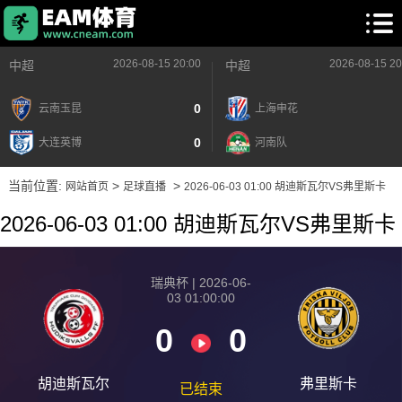
2026-08-15 20:00
2026-08-15 20
中超
中超
0
云南玉昆
上海申花
0
大连英博
河南队
当前位置:
>
>
网站首页
足球直播
2026-06-03 01:00 胡迪斯瓦尔VS弗里斯卡
2026-06-03 01:00 胡迪斯瓦尔VS弗里斯卡
瑞典杯 | 2026-06-
03 01:00:00
0
0
胡迪斯瓦尔
弗里斯卡
已结束