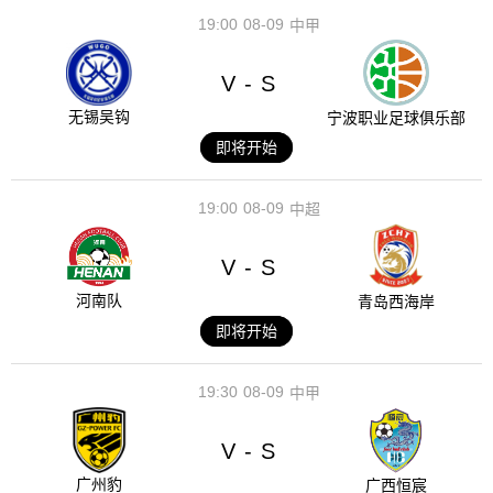
19:00
08-09
中甲
V
S
-
无锡吴钩
宁波职业足球俱乐部
即将开始
19:00
08-09
中超
V
S
-
河南队
青岛西海岸
即将开始
19:30
08-09
中甲
V
S
-
广州豹
广西恒宸