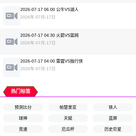
2026-07-17 06:00 公牛VS湖人
2026年-07月-17日
2026-07-17 04:30 火箭VS篮网
2026年-07月-17日
2026-07-17 04:00 雷霆VS独行侠
2026年-07月-17日
热门标签
预测比分
帕楚里亚
铁人
球神
天赋
蓝屏
竞速
厄瓜杯
历史巨星