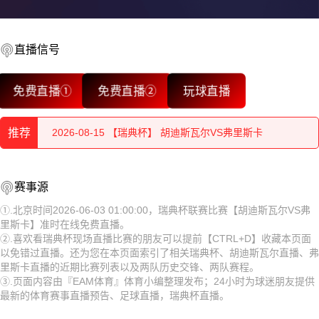
直播信号
2026-08-15 【瑞典杯】 胡迪斯瓦尔VS弗里斯卡
免费直播①
免费直播②
玩球直播
2026-08-15 【瑞典杯】 胡迪斯瓦尔VS弗里斯卡
推荐
2026-08-15 【瑞典杯】 胡迪斯瓦尔VS弗里斯卡
2026-08-15 【瑞典杯】 胡迪斯瓦尔VS弗里斯卡
2026-08-15 【瑞典杯】 胡迪斯瓦尔VS弗里斯卡
赛事源
2026-08-15 【瑞典杯】 胡迪斯瓦尔VS弗里斯卡
2026-08-15 【瑞典杯】 胡迪斯瓦尔VS弗里斯卡
①.北京时间2026-06-03 01:00:00，瑞典杯联赛比赛【胡迪斯瓦尔VS弗
里斯卡】准时在线免费直播。
2026-08-15 【瑞典杯】 胡迪斯瓦尔VS弗里斯卡
2026-08-15 【瑞典杯】 胡迪斯瓦尔VS弗里斯卡
②.喜欢看瑞典杯现场直播比赛的朋友可以提前【CTRL+D】收藏本页面
以免错过直播。还为您在本页面索引了相关瑞典杯、胡迪斯瓦尔直播、弗
2026-08-15 【瑞典杯】 胡迪斯瓦尔VS弗里斯卡
2026-08-15 【瑞典杯】 胡迪斯瓦尔VS弗里斯卡
里斯卡直播的近期比赛列表以及两队历史交锋、两队赛程。
③.页面内容由『EAM体育』体育小编整理发布；24小时为球迷朋友提供
2026-08-15 【瑞典杯】 胡迪斯瓦尔VS弗里斯卡
2026-08-15 【瑞典杯】 胡迪斯瓦尔VS弗里斯卡
最新的体育赛事直播预告、足球直播，瑞典杯直播。
2026-08-15 【瑞典杯】 胡迪斯瓦尔VS弗里斯卡
2026-08-15 【瑞典杯】 胡迪斯瓦尔VS弗里斯卡