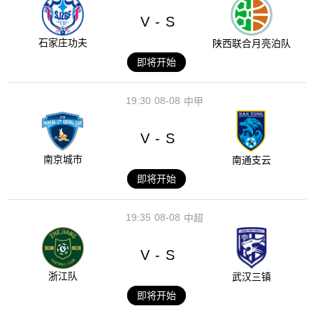
V
S
-
石家庄功夫
陕西联合月亮泊队
即将开始
19:30
08-08
中甲
V
S
-
南京城市
南通支云
即将开始
19:35
08-08
中超
V
S
-
浙江队
武汉三镇
即将开始