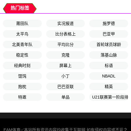
热门标签
莆田队
实况报道
施罗德
太平鸟
比分表格上
巴亚甲
北美青年队
平均比分
首轮球员球龄
稳定性
克隆
落基山脉
经典时刻
屏幕上
标语
馄饨
小丁
NBADL
抱枕
巴巴亚联
精英
特邀
单品
U21联赛第一阶段排
EAM体育✅本站所有资讯内容均收集于互联网,如有侵权内容或不妥之