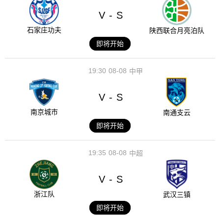
V
S
-
石家庄功夫
陕西联合月亮泊队
即将开始
19:30
08-08
中甲
V
S
-
南京城市
南通支云
即将开始
19:35
08-08
中超
V
S
-
浙江队
武汉三镇
即将开始