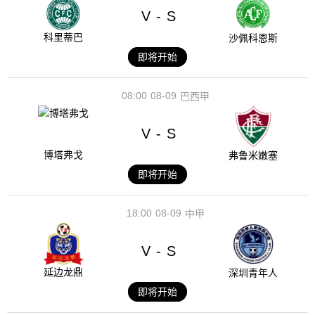
V
S
-
科里蒂巴
沙佩科恩斯
即将开始
08:00
08-09
巴西甲
V
S
-
博塔弗戈
弗鲁米嫩塞
即将开始
18:00
08-09
中甲
V
S
-
延边龙鼎
深圳青年人
即将开始