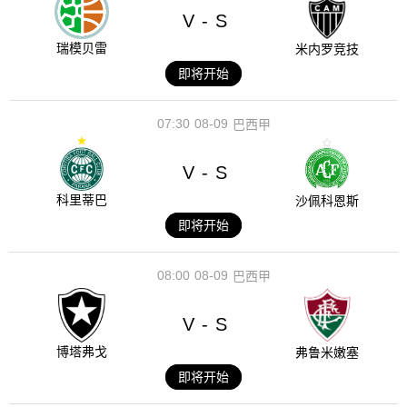
V
S
-
瑞模贝雷
米内罗竞技
即将开始
07:30
08-09
巴西甲
V
S
-
科里蒂巴
沙佩科恩斯
即将开始
08:00
08-09
巴西甲
V
S
-
博塔弗戈
弗鲁米嫩塞
即将开始