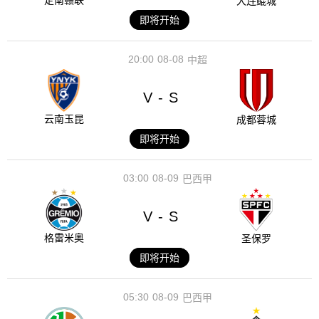
定南赣联
大连鲲城
即将开始
20:00
08-08
中超
V
S
-
云南玉昆
成都蓉城
即将开始
03:00
08-09
巴西甲
V
S
-
格雷米奥
圣保罗
即将开始
05:30
08-09
巴西甲