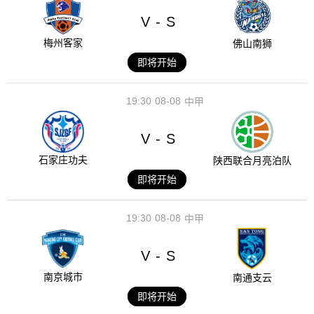
V
S
-
梅州客家
佛山南狮
即将开始
19:30
08-08
中甲
V
S
-
石家庄功夫
陕西联合月亮泊队
即将开始
19:30
08-08
中甲
V
S
-
南京城市
南通支云
即将开始