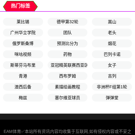
热门标签
莱比锡
德甲第32轮
嵩山
广州华立学院
团队
老头
俄罗斯桑博
预测比分为
烟花
咪咕视频
药物
巴列卡诺
斯蒂芬马布里
亚冠精英联赛西亚区第5轮
女子
青港
西布罗姆
吉列
澳西后备
素描绘画教程
非洲杯F组第1轮
梅兹
塞尔维亚球员
弹弹堂
EAM体育✅本站所有资讯内容均收集于互联网,如有侵权内容或不妥之