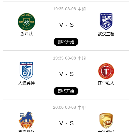
19:35
08-08
中超
V
S
-
浙江队
武汉三镇
即将开始
19:35
08-08
中超
V
S
-
大连英博
辽宁铁人
即将开始
20:00
08-08
中甲
V
S
-