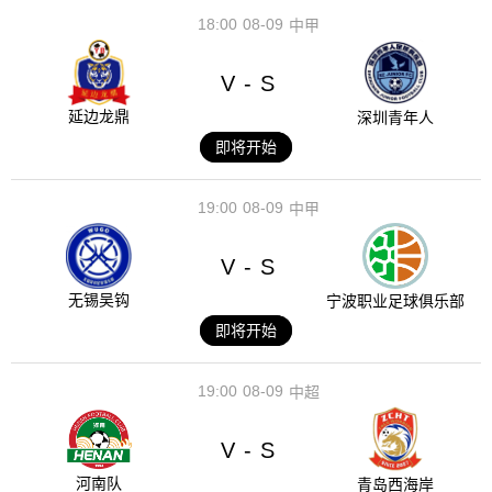
18:00
08-09
中甲
V
S
-
延边龙鼎
深圳青年人
即将开始
19:00
08-09
中甲
V
S
-
无锡吴钩
宁波职业足球俱乐部
即将开始
19:00
08-09
中超
V
S
-
河南队
青岛西海岸