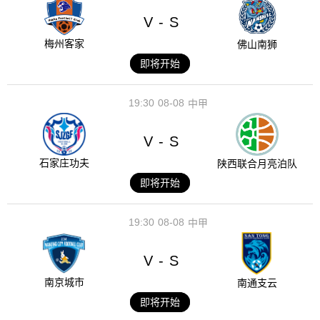
V
S
-
梅州客家
佛山南狮
即将开始
19:30
08-08
中甲
V
S
-
石家庄功夫
陕西联合月亮泊队
即将开始
19:30
08-08
中甲
V
S
-
南京城市
南通支云
即将开始