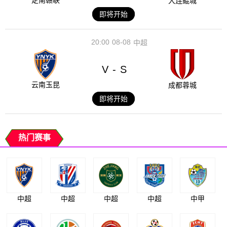
定南赣联
大连鲲城
即将开始
20:00
08-08
中超
V
S
-
云南玉昆
成都蓉城
即将开始
热门赛事
中超
中超
中超
中超
中甲