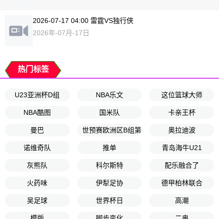
2026-07-17 04:00 雷霆VS独行侠
2026年-07月-17日
热门标签
U23亚洲杯D组
NBA乐文
这位篮球大师
NBA酷图
国米队
卡亲王杯
曼巴
世预赛欧洲区B组第6轮
奥拉迪波
诺维奇队
推单
青岛海牛U21
灰熊队
科尔斯特
配乐融合了
火药味
伊犁足协
德甲柏林联合
吴足球
世界杯日
高潮
模版
脚步变化
二串