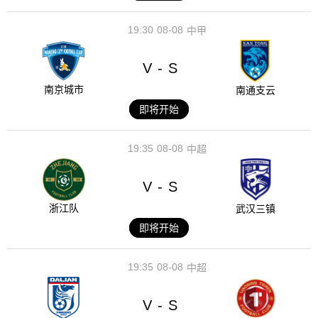
19:30
08-08
中甲
V
S
-
南京城市
南通支云
即将开始
19:35
08-08
中超
V
S
-
浙江队
武汉三镇
即将开始
19:35
08-08
中超
V
S
-