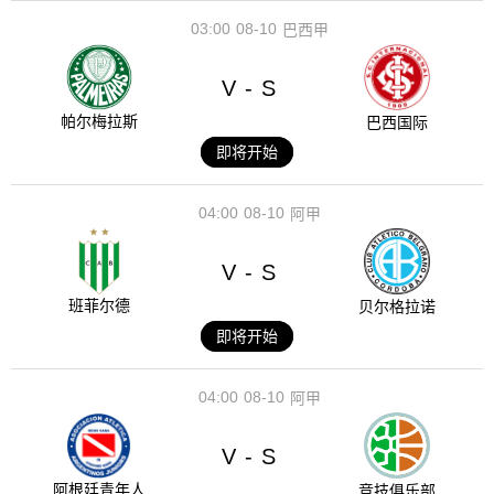
03:00
08-10
巴西甲
V
S
-
帕尔梅拉斯
巴西国际
即将开始
04:00
08-10
阿甲
V
S
-
班菲尔德
贝尔格拉诺
即将开始
04:00
08-10
阿甲
V
S
-
阿根廷青年人
竞技俱乐部