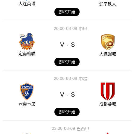
大连英博
辽宁铁人
即将开始
20:00
08-08
中甲
V
S
-
定南赣联
大连鲲城
即将开始
20:00
08-08
中超
V
S
-
云南玉昆
成都蓉城
即将开始
03:00
08-09
巴西甲