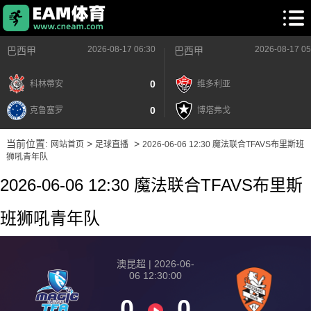
2026-08-17 06:30
2026-08-17 05
巴西甲
巴西甲
0
科林蒂安
维多利亚
0
克鲁塞罗
博塔弗戈
当前位置:
>
>
网站首页
足球直播
2026-06-06 12:30 魔法联合TFAVS布里斯班
狮吼青年队
2026-06-06 12:30 魔法联合TFAVS布里斯
班狮吼青年队
澳昆超 | 2026-06-
06 12:30:00
0
0