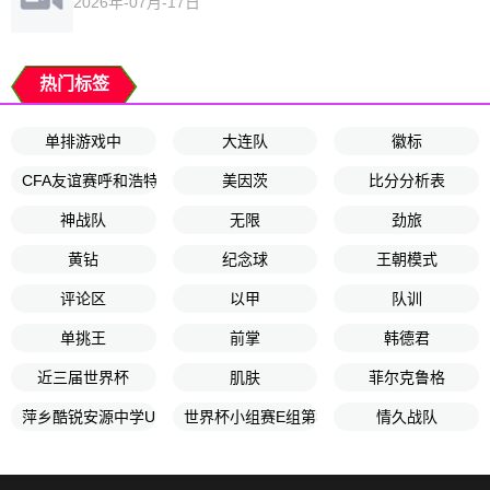
2026年-07月-17日
热门标签
单排游戏中
大连队
徽标
CFA友谊赛呼和浩特赛第1轮
美因茨
比分分析表
神战队
无限
劲旅
黄钻
纪念球
王朝模式
评论区
以甲
队训
单挑王
前掌
韩德君
近三届世界杯
肌肤
菲尔克鲁格
萍乡酷锐安源中学U13
世界杯小组赛E组第3轮
情久战队