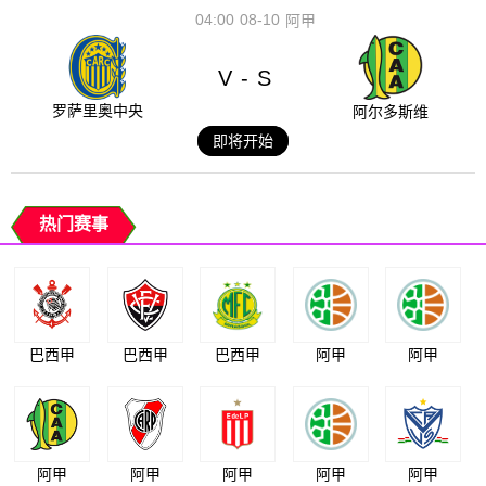
04:00
08-10
阿甲
V
S
-
罗萨里奥中央
阿尔多斯维
即将开始
热门赛事
巴西甲
巴西甲
巴西甲
阿甲
阿甲
阿甲
阿甲
阿甲
阿甲
阿甲