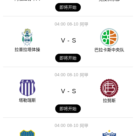
即将开始
04:00
08-10
阿甲
V
S
-
拉普拉塔体操
巴拉卡斯中央队
即将开始
04:00
08-10
阿甲
V
S
-
塔勒瑞斯
拉努斯
即将开始
04:00
08-10
阿甲