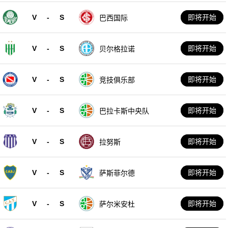
V
-
S
即将开始
巴西国际
V
-
S
即将开始
贝尔格拉诺
V
-
S
即将开始
竞技俱乐部
V
-
S
即将开始
巴拉卡斯中央队
V
-
S
即将开始
拉努斯
V
-
S
即将开始
萨斯菲尔德
V
-
S
即将开始
萨尔米安杜