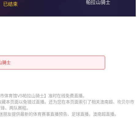
帕拉山骑士
已结束
拉山骑士
拉山骑士
拉山骑士
拉山骑士
拉山骑士
拉山骑士
拉山骑士
拉山骑士
【坎贝尔市体育馆VS帕拉山骑士】准时在线免费直播。
拉山骑士
】收藏本页面以免错过直播。还为您在本页面索引了相关澳南超、坎贝尔市
拉山骑士
交锋、两队赛程。
球迷朋友提供最新的体育赛事直播预告、足球直播，澳南超直播。
拉山骑士
拉山骑士
拉山骑士
拉山骑士