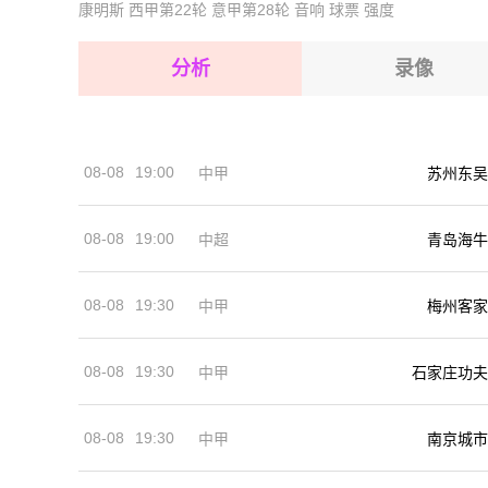
康明斯
西甲第22轮
意甲第28轮
音响
球票
强度
2026-08-16 【澳南超】 坎贝尔市体育馆VS帕
2026-08-16 【澳南超】 坎贝尔市体育馆VS帕
2026-08-16 【澳南超】 坎贝尔市体育馆VS帕
分析
录像
2026-08-16 【澳南超】 坎贝尔市体育馆VS帕
2026-08-16 【澳南超】 坎贝尔市体育馆VS帕
08-08
19:00
中甲
苏州东吴
2026-08-16 【澳南超】 坎贝尔市体育馆VS帕
08-08
19:00
中超
青岛海牛
08-08
19:30
中甲
梅州客家
08-08
19:30
中甲
石家庄功夫
08-08
19:30
中甲
南京城市