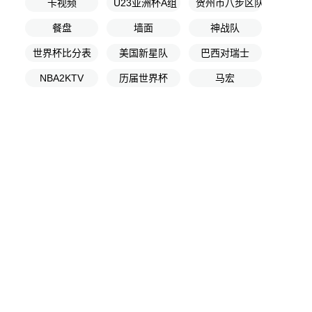
卡视频
U23亚洲杯A组
贺州市八步区队
餐盘
墙面
神战队
世界杯比分表
美国新星队
巴西对瑞士
NBA2KTV
历届世界杯
马宏