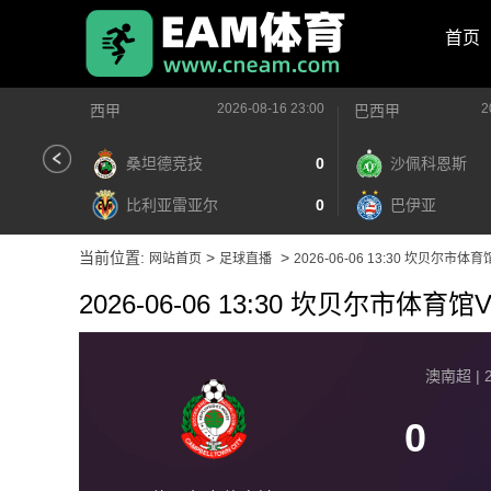
首页
2026-08-16 23:00
2
西甲
巴西甲
桑坦德竞技
0
沙佩科恩斯
比利亚雷亚尔
0
巴伊亚
当前位置:
>
>
网站首页
足球直播
2026-06-06 13:30 坎贝尔市
2026-06-06 13:30 坎贝尔市体
澳南超 | 2
0