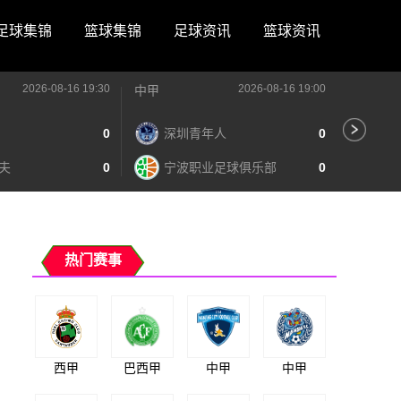
足球集锦
篮球集锦
足球资讯
篮球资讯
2026-08-16 19:30
2026-08-16 19:00
中甲
中甲
0
深圳青年人
0
苏
夫
0
宁波职业足球俱乐部
0
南
热门赛事
西甲
巴西甲
中甲
中甲