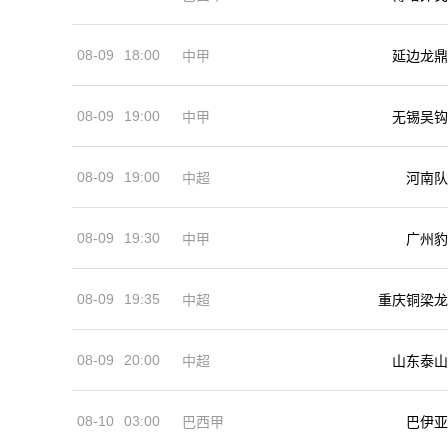
08-09
18:00
中甲
延边龙鼎
08-09
19:00
中甲
无锡吴钩
08-09
19:00
河南队
中超
08-09
19:30
中甲
广州豹
08-09
19:35
中超
重庆铜梁龙
08-09
20:00
中超
山东泰山
08-10
03:00
巴西甲
巴伊亚