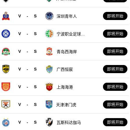
V
-
S
即将开始
深圳青年人
V
-
S
即将开始
宁波职业足球俱
乐部
V
-
S
即将开始
青岛西海岸
V
-
S
即将开始
广西恒宸
V
-
S
即将开始
上海海港
V
-
S
即将开始
天津津门虎
V
-
S
即将开始
瓦斯科达伽马