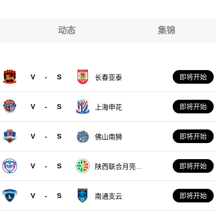
拉山骑士
拉山骑士
拉山骑士
动态
集锦
拉山骑士
拉山骑士
V
-
S
即将开始
长春亚泰
拉山骑士
V
-
S
即将开始
上海申花
V
-
S
即将开始
佛山南狮
V
-
S
即将开始
陕西联合月亮泊
队
V
-
S
即将开始
南通支云