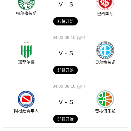
V
S
-
帕尔梅拉斯
巴西国际
即将开始
04:00
08-10
阿甲
V
S
-
班菲尔德
贝尔格拉诺
即将开始
04:00
08-10
阿甲
V
S
-
阿根廷青年人
竞技俱乐部
即将开始