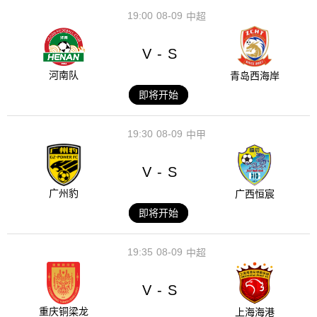
19:00
08-09
中超
V
S
-
河南队
青岛西海岸
即将开始
19:30
08-09
中甲
V
S
-
广州豹
广西恒宸
即将开始
19:35
08-09
中超
V
S
-
重庆铜梁龙
上海海港