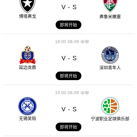
V
S
-
博塔弗戈
弗鲁米嫩塞
即将开始
18:00
08-09
中甲
V
S
-
延边龙鼎
深圳青年人
即将开始
19:00
08-09
中甲
V
S
-
无锡吴钩
宁波职业足球俱乐部
即将开始