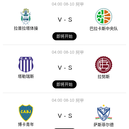
04:00
08-10
阿甲
V
S
-
拉普拉塔体操
巴拉卡斯中央队
即将开始
04:00
08-10
阿甲
V
S
-
塔勒瑞斯
拉努斯
即将开始
04:00
08-10
阿甲
V
S
-
博卡青年
萨斯菲尔德