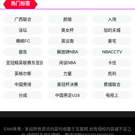
热门标签
广西联合
颜值
入场
泳坛
奥女杯
加的夫城
横槟FC
英议南
豪宅
报告
解放碑NBA
NBACCTV
亚冠精英联赛东亚区第5轮
闲谈NBA
卡住
英格尔斯
力量
凯利
中国男排
美冠杯决赛
费城联合
分成
中国男足U16
电视上
EAM体育✅本站所有资讯内容均收集于互联网,如有侵权内容或不妥之