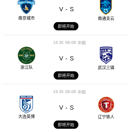
V
S
-
南京城市
南通支云
即将开始
19:35
08-08
中超
V
S
-
浙江队
武汉三镇
即将开始
19:35
08-08
中超
V
S
-
大连英博
辽宁铁人
即将开始