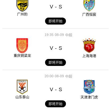
V
S
-
广州豹
广西恒宸
即将开始
19:35
08-09
中超
V
S
-
重庆铜梁龙
上海海港
即将开始
20:00
08-09
中超
V
S
-
山东泰山
天津津门虎
即将开始