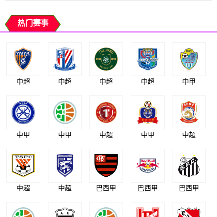
热门赛事
中超
中超
中超
中超
中甲
中甲
中甲
中超
中甲
中超
中超
中超
巴西甲
巴西甲
巴西甲