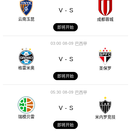
V
S
-
云南玉昆
成都蓉城
即将开始
03:00
08-09
巴西甲
V
S
-
格雷米奥
圣保罗
即将开始
05:30
08-09
巴西甲
V
S
-
瑞模贝雷
米内罗竞技
即将开始