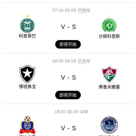
07:30
08-09
巴西甲
V
S
-
科里蒂巴
沙佩科恩斯
即将开始
08:00
08-09
巴西甲
V
S
-
博塔弗戈
弗鲁米嫩塞
即将开始
18:00
08-09
中甲
V
S
-