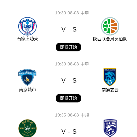
19:30
08-08
中甲
V
S
-
石家庄功夫
陕西联合月亮泊队
即将开始
19:30
08-08
中甲
V
S
-
南京城市
南通支云
即将开始
19:35
08-08
中超
V
S
-