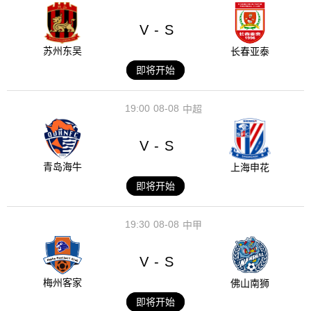
V
S
-
苏州东吴
长春亚泰
即将开始
19:00
08-08
中超
V
S
-
青岛海牛
上海申花
即将开始
19:30
08-08
中甲
V
S
-
梅州客家
佛山南狮
即将开始