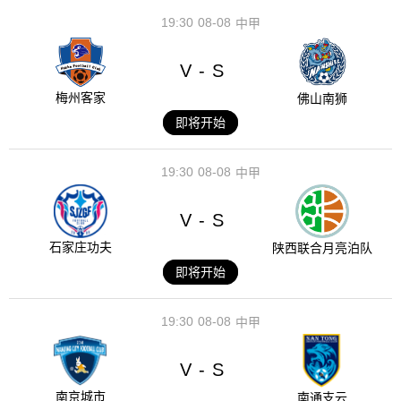
19:30
08-08
中甲
V
S
-
梅州客家
佛山南狮
即将开始
19:30
08-08
中甲
V
S
-
石家庄功夫
陕西联合月亮泊队
即将开始
19:30
08-08
中甲
V
S
-
南京城市
南通支云