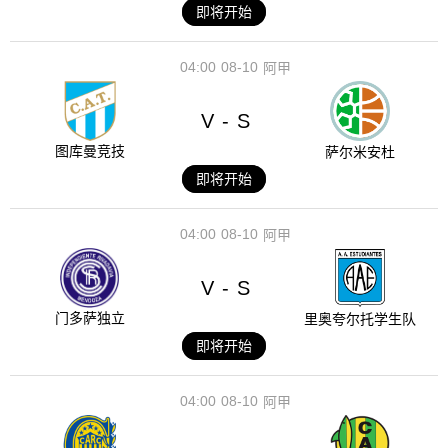
即将开始
04:00
08-10
阿甲
V
S
-
图库曼竞技
萨尔米安杜
即将开始
04:00
08-10
阿甲
V
S
-
门多萨独立
里奥夸尔托学生队
即将开始
04:00
08-10
阿甲