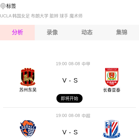
标签
2026-08-17 【奥丙】 特赖巴赫VS林茨青年队
UCLA
韩国女足
布朗大学
脏辫
球手
魔术师
2026-08-17 【奥丙】 特赖巴赫VS林茨青年队
分析
录像
动态
集锦
2026-08-17 【奥丙】 特赖巴赫VS林茨青年队
2026-08-17 【奥丙】 特赖巴赫VS林茨青年队
19:00
08-08
中甲
V
S
-
苏州东吴
长春亚泰
即将开始
19:00
08-08
中超
V
S
-