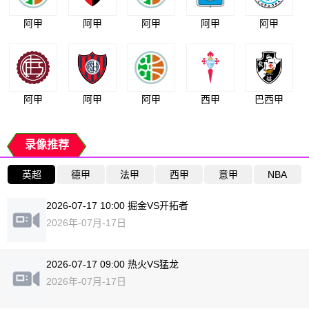
阿甲
阿甲
阿甲
阿甲
阿甲
阿甲
阿甲
阿甲
西甲
巴西甲
录像推荐
英超
德甲
法甲
西甲
意甲
NBA
2026-07-17 10:00 掘金VS开拓者
2026年-07月-17日
2026-07-17 09:00 热火VS猛龙
2026年-07月-17日