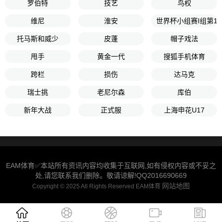
罗伯特
技艺
鸟权
维尼
淮安
世界杯小组赛I组第1
托马斯和威少
皮蓬
帽子戏法
甩手
黄金一代
搜狐手机体育
跨栏
损伤
达马克
瑞士挑
老尼尔森
库伯
新年大战
正式服
上海申花U17
EAM体育✅本站所有资讯内容均收集于互联网,如有侵权内容或不妥之
处,请您联系我们删除。敬请谅解!QQ2016690669
网站地图
Copyright © 2025 All Rights Reserved EAM体育