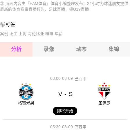
③.页面内容由『EAM体育』体育小编整理发布；24小时为球迷朋友提供
2026-08-17 【捷U19】 比尔森胜利U19VS斯洛瓦科U19
2026-08-17 【捷U19】 比尔森胜利U19VS斯洛瓦科U19
最新的体育赛事直播预告、足球直播，捷U19直播。
2026-08-17 【捷U19】 比尔森胜利U19VS斯洛瓦科U19
2026-08-17 【捷U19】 比尔森胜利U19VS斯洛瓦科U19
标签
2026-08-17 【捷U19】 比尔森胜利U19VS斯洛瓦科U19
2026-08-17 【捷U19】 比尔森胜利U19VS斯洛瓦科U19
案例
枣庄
上将
哥伦比亚
噔噔
年薪
2026-08-17 【捷U19】 比尔森胜利U19VS斯洛瓦科U19
分析
录像
动态
集锦
2026-08-17 【捷U19】 比尔森胜利U19VS斯洛瓦科U19
2026-08-17 【捷U19】 比尔森胜利U19VS斯洛瓦科U19
03:00
08-09
巴西甲
V
S
-
格雷米奥
圣保罗
即将开始
05:30
08-09
巴西甲