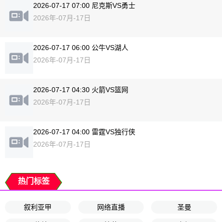
2026-07-17 07:00 尼克斯VS勇士
2026年-07月-17日
2026-07-17 06:00 公牛VS湖人
2026年-07月-17日
2026-07-17 04:30 火箭VS篮网
2026年-07月-17日
2026-07-17 04:00 雷霆VS独行侠
2026年-07月-17日
热门标签
叙利亚甲
网络直播
圣曼