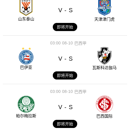
V
S
-
山东泰山
天津津门虎
即将开始
03:00
08-10
巴西甲
V
S
-
巴伊亚
瓦斯科达伽马
即将开始
03:00
08-10
巴西甲
V
S
-
帕尔梅拉斯
巴西国际
即将开始