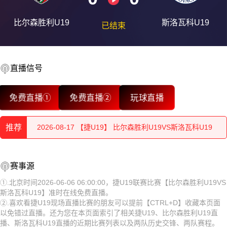
比尔森胜利U19
斯洛瓦科U19
已结束
直播信号
2026-08-17 【捷U19】 比尔森胜利U19VS斯洛瓦科U19
免费直播①
免费直播②
玩球直播
2026-08-17 【捷U19】 比尔森胜利U19VS斯洛瓦科U19
推荐
2026-08-17 【捷U19】 比尔森胜利U19VS斯洛瓦科U19
2026-08-17 【捷U19】 比尔森胜利U19VS斯洛瓦科U19
2026-08-17 【捷U19】 比尔森胜利U19VS斯洛瓦科U19
赛事源
2026-08-17 【捷U19】 比尔森胜利U19VS斯洛瓦科U19
2026-08-17 【捷U19】 比尔森胜利U19VS斯洛瓦科U19
①.北京时间2026-06-06 06:00:00，捷U19联赛比赛【比尔森胜利U19VS
斯洛瓦科U19】准时在线免费直播。
2026-08-17 【捷U19】 比尔森胜利U19VS斯洛瓦科U19
2026-08-17 【捷U19】 比尔森胜利U19VS斯洛瓦科U19
②.喜欢看捷U19现场直播比赛的朋友可以提前【CTRL+D】收藏本页面
以免错过直播。还为您在本页面索引了相关捷U19、比尔森胜利U19直
2026-08-17 【捷U19】 比尔森胜利U19VS斯洛瓦科U19
2026-08-17 【捷U19】 比尔森胜利U19VS斯洛瓦科U19
播、斯洛瓦科U19直播的近期比赛列表以及两队历史交锋、两队赛程。