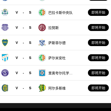
V
-
S
即将开始
巴拉卡斯中央队
V
-
S
即将开始
拉努斯
V
-
S
即将开始
萨斯菲尔德
V
-
S
即将开始
萨尔米安杜
V
-
S
即将开始
里奥夸尔托学生
队
V
-
S
即将开始
阿尔多斯维