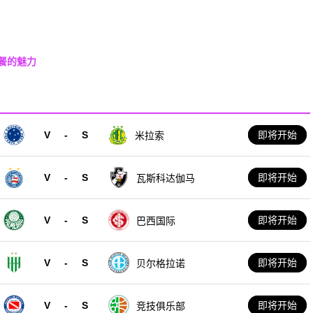
餐的魅力
V
-
S
即将开始
米拉索
V
-
S
即将开始
瓦斯科达伽马
V
-
S
即将开始
巴西国际
V
-
S
即将开始
贝尔格拉诺
V
-
S
即将开始
竞技俱乐部