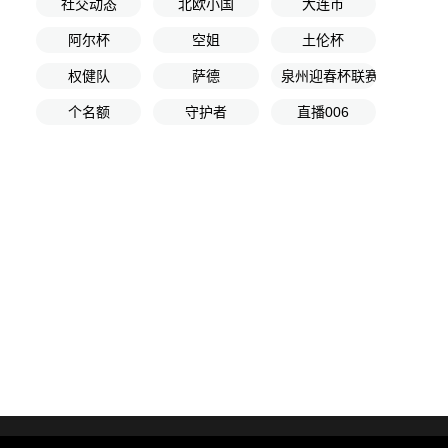
社交动态
北欧小国
大连市
阿尔杯
空姐
土伦杯
权健队
萨德
泉州迎春杯联赛第1轮
个名额
守护者
直播006