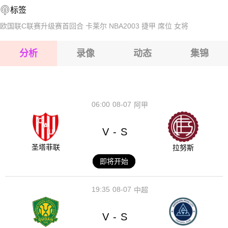
标签
2026-08-14 【球会友谊】 侯恩乔奇VS达根汉姆
2026-08-15 【球会友谊】 侯恩乔奇VS达根汉姆
欧国联C联赛升级赛首回合
卡莱尔
NBA2003
捷甲
席位
女将
2026-08-15 【球会友谊】 侯恩乔奇VS达根汉姆
分析
录像
动态
集锦
2026-08-15 【球会友谊】 侯恩乔奇VS达根汉姆
2026-08-14 【球会友谊】 侯恩乔奇VS达根汉姆
06:00
08-07
阿甲
V
S
-
圣塔菲联
拉努斯
即将开始
19:35
08-07
中超
V
S
-