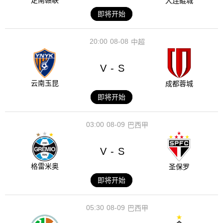
定南赣联
大连鲲城
即将开始
20:00
08-08
中超
V
S
-
云南玉昆
成都蓉城
即将开始
03:00
08-09
巴西甲
V
S
-
格雷米奥
圣保罗
即将开始
05:30
08-09
巴西甲