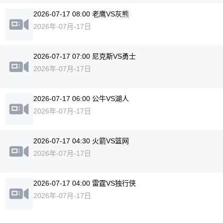
2026-07-17 08:00 老鹰VS灰熊
2026年-07月-17日
2026-07-17 07:00 尼克斯VS勇士
2026年-07月-17日
2026-07-17 06:00 公牛VS湖人
2026年-07月-17日
2026-07-17 04:30 火箭VS篮网
2026年-07月-17日
2026-07-17 04:00 雷霆VS独行侠
2026年-07月-17日