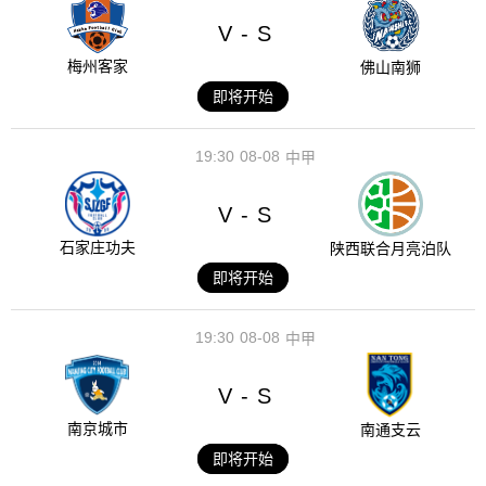
V
S
-
梅州客家
佛山南狮
即将开始
19:30
08-08
中甲
V
S
-
石家庄功夫
陕西联合月亮泊队
即将开始
19:30
08-08
中甲
V
S
-
南京城市
南通支云
即将开始