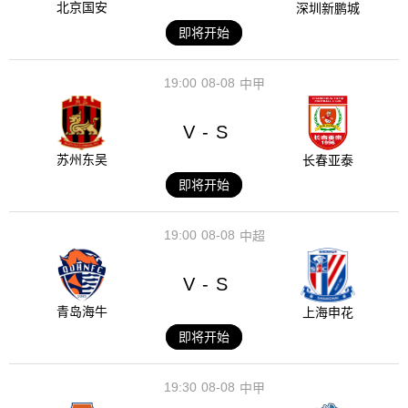
北京国安
深圳新鹏城
即将开始
19:00
08-08
中甲
V
S
-
苏州东吴
长春亚泰
即将开始
19:00
08-08
中超
V
S
-
青岛海牛
上海申花
即将开始
19:30
08-08
中甲