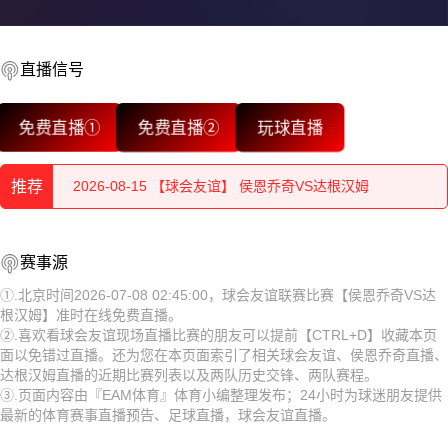
直播信号
2026-08-15 【球会友谊】 侯恩乔奇VS达根汉姆
免费直播①
免费直播②
玩球直播
2026-08-15 【球会友谊】 侯恩乔奇VS达根汉姆
推荐
2026-08-15 【球会友谊】 侯恩乔奇VS达根汉姆
2026-08-15 【球会友谊】 侯恩乔奇VS达根汉姆
2026-08-15 【球会友谊】 侯恩乔奇VS达根汉姆
赛事源
2026-08-15 【球会友谊】 侯恩乔奇VS达根汉姆
2026-08-15 【球会友谊】 侯恩乔奇VS达根汉姆
①.北京时间2026-07-08 02:45:00，球会友谊联赛比赛【侯恩乔奇VS达
根汉姆】准时在线免费直播。
2026-08-15 【球会友谊】 侯恩乔奇VS达根汉姆
2026-08-15 【球会友谊】 侯恩乔奇VS达根汉姆
②.喜欢看球会友谊现场直播比赛的朋友可以提前【CTRL+D】收藏本页
面以免错过直播。还为您在本页面索引了相关球会友谊、侯恩乔奇直播、
2026-08-15 【球会友谊】 侯恩乔奇VS达根汉姆
2026-08-15 【球会友谊】 侯恩乔奇VS达根汉姆
达根汉姆直播的近期比赛列表以及两队历史交锋、两队赛程。
③.页面内容由『EAM体育』体育小编整理发布；24小时为球迷朋友提供
2026-08-15 【球会友谊】 侯恩乔奇VS达根汉姆
2026-08-15 【球会友谊】 侯恩乔奇VS达根汉姆
最新的体育赛事直播预告、足球直播，球会友谊直播。
2026-08-15 【球会友谊】 侯恩乔奇VS达根汉姆
2026-08-15 【球会友谊】 侯恩乔奇VS达根汉姆