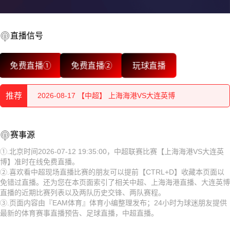
2026-08-18 【中超】 上海海港VS大连英博
直播信号
2026-08-18 【中超】 上海海港VS大连英博
免费直播①
免费直播②
玩球直播
2026-08-17 【中超】 上海海港VS大连英博
推荐
2026-08-17 【中超】 上海海港VS大连英博
2026-08-17 【中超】 上海海港VS大连英博
2026-08-18 【中超】 上海海港VS大连英博
赛事源
2026-08-17 【中超】 上海海港VS大连英博
2026-08-18 【中超】 上海海港VS大连英博
①.北京时间2026-07-12 19:35:00，中超联赛比赛【上海海港VS大连英
博】准时在线免费直播。
2026-08-17 【中超】 上海海港VS大连英博
2026-08-17 【中超】 上海海港VS大连英博
②.喜欢看中超现场直播比赛的朋友可以提前【CTRL+D】收藏本页面以
免错过直播。还为您在本页面索引了相关中超、上海海港直播、大连英博
2026-08-17 【中超】 上海海港VS大连英博
2026-08-17 【中超】 上海海港VS大连英博
直播的近期比赛列表以及两队历史交锋、两队赛程。
③.页面内容由『EAM体育』体育小编整理发布；24小时为球迷朋友提供
2026-08-17 【中超】 上海海港VS大连英博
2026-08-17 【中超】 上海海港VS大连英博
最新的体育赛事直播预告、足球直播，中超直播。
2026-08-17 【中超】 上海海港VS大连英博
2026-08-17 【中超】 上海海港VS大连英博