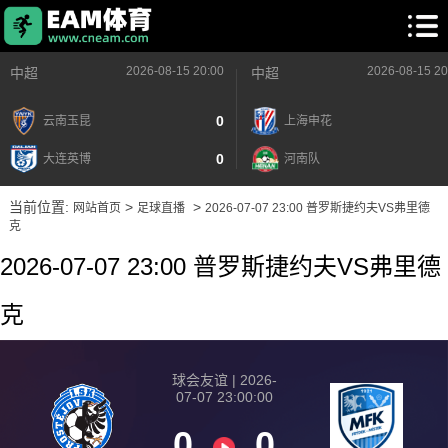
2026-08-15 20:00
2026-08-15 20
中超
中超
0
云南玉昆
上海申花
0
大连英博
河南队
当前位置:
>
>
网站首页
足球直播
2026-07-07 23:00 普罗斯捷约夫VS弗里德
克
2026-07-07 23:00 普罗斯捷约夫VS弗里德
克
球会友谊 | 2026-
07-07 23:00:00
0
0