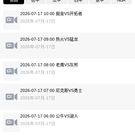
英超
德甲
法甲
西甲
意甲
NBA
2026-07-17 10:00 掘金VS开拓者
2026年-07月-17日
2026-07-17 09:00 热火VS猛龙
2026年-07月-17日
2026-07-17 08:00 老鹰VS灰熊
2026年-07月-17日
2026-07-17 07:00 尼克斯VS勇士
2026年-07月-17日
2026-07-17 06:00 公牛VS湖人
2026年-07月-17日