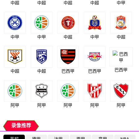
中超
中超
中超
中超
中甲
中甲
中甲
中超
中甲
中超
巴西甲
中超
中超
巴西甲
巴西甲
阿甲
阿甲
阿甲
阿甲
阿甲
录像推荐