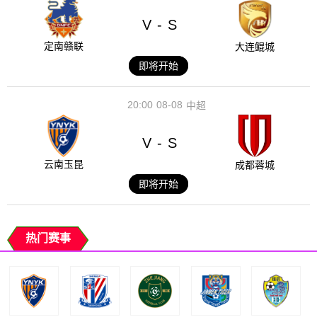
V
S
-
定南赣联
大连鲲城
即将开始
20:00
08-08
中超
V
S
-
云南玉昆
成都蓉城
即将开始
热门赛事