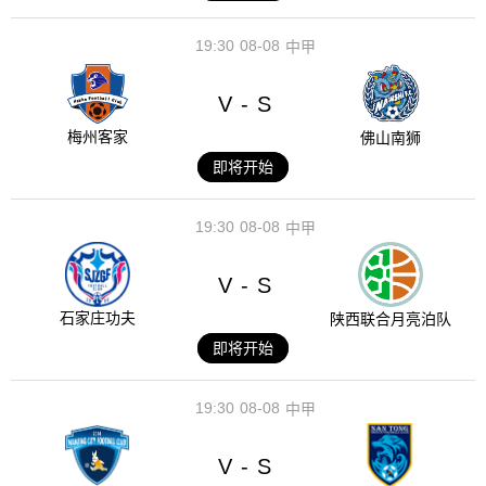
19:30
08-08
中甲
V
S
-
梅州客家
佛山南狮
即将开始
19:30
08-08
中甲
V
S
-
石家庄功夫
陕西联合月亮泊队
即将开始
19:30
08-08
中甲
V
S
-