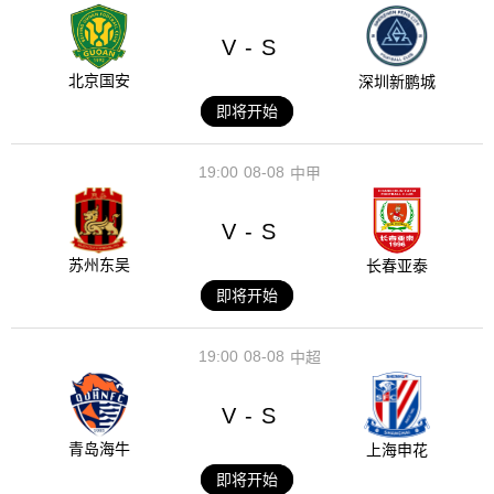
V
S
-
北京国安
深圳新鹏城
即将开始
19:00
08-08
中甲
V
S
-
苏州东吴
长春亚泰
即将开始
19:00
08-08
中超
V
S
-
青岛海牛
上海申花
即将开始