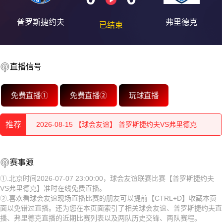
普罗斯捷约夫
弗里德克
已结束
2026-08-15 【球会友谊】 普罗斯捷约夫VS弗里德克
直播信号
2026-08-15 【球会友谊】 普罗斯捷约夫VS弗里德克
免费直播①
免费直播②
玩球直播
2026-08-15 【球会友谊】 普罗斯捷约夫VS弗里德克
推荐
2026-08-15 【球会友谊】 普罗斯捷约夫VS弗里德克
2026-08-15 【球会友谊】 普罗斯捷约夫VS弗里德克
2026-08-15 【球会友谊】 普罗斯捷约夫VS弗里德克
赛事源
2026-08-15 【球会友谊】 普罗斯捷约夫VS弗里德克
2026-08-15 【球会友谊】 普罗斯捷约夫VS弗里德克
①.北京时间2026-07-07 23:00:00，球会友谊联赛比赛【普罗斯捷约夫
VS弗里德克】准时在线免费直播。
2026-08-15 【球会友谊】 普罗斯捷约夫VS弗里德克
2026-08-15 【球会友谊】 普罗斯捷约夫VS弗里德克
②.喜欢看球会友谊现场直播比赛的朋友可以提前【CTRL+D】收藏本页
面以免错过直播。还为您在本页面索引了相关球会友谊、普罗斯捷约夫直
2026-08-15 【球会友谊】 普罗斯捷约夫VS弗里德克
2026-08-15 【球会友谊】 普罗斯捷约夫VS弗里德克
播、弗里德克直播的近期比赛列表以及两队历史交锋、两队赛程。