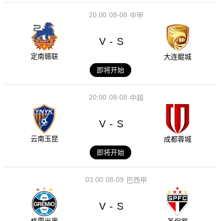
20:00
08-08
中甲
V
S
-
定南赣联
大连鲲城
即将开始
20:00
08-08
中超
V
S
-
云南玉昆
成都蓉城
即将开始
03:00
08-09
巴西甲
V
S
-