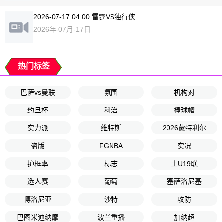
2026-07-17 04:00 雷霆VS独行侠
2026年-07月-17日
热门标签
巴萨vs曼联
氛围
机构对
约旦杯
科治
棒球帽
实力派
维特斯
2026蒙特利尔
盗版
FGNBA
实况
护框率
标志
土U19联
选人赛
葡萄
塞萨洛尼基
博洛尼亚
沙特
攻防
巴图米迪纳摩
波兰重播
加纳超