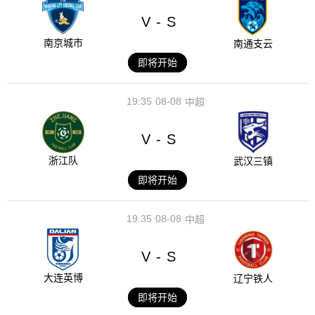
V
S
-
南京城市
南通支云
即将开始
19:35
08-08
中超
V
S
-
浙江队
武汉三镇
即将开始
19:35
08-08
中超
V
S
-
大连英博
辽宁铁人
即将开始