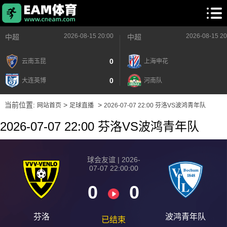
2026-08-15 20:00
2026-08-15 20
中超
中超
0
云南玉昆
上海申花
0
大连英博
河南队
当前位置:
>
>
网站首页
足球直播
2026-07-07 22:00 芬洛VS波鸿青年队
2026-07-07 22:00 芬洛VS波鸿青年队
球会友谊 | 2026-
07-07 22:00:00
0
0
芬洛
波鸿青年队
已结束