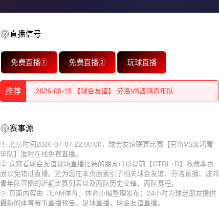
直播信号
2026-08-15 【球会友谊】 芬洛VS波鸿青年队
免费直播①
免费直播②
玩球直播
2026-08-15 【球会友谊】 芬洛VS波鸿青年队
推荐
2026-08-15 【球会友谊】 芬洛VS波鸿青年队
2026-08-15 【球会友谊】 芬洛VS波鸿青年队
2026-08-15 【球会友谊】 芬洛VS波鸿青年队
赛事源
2026-08-15 【球会友谊】 芬洛VS波鸿青年队
2026-08-15 【球会友谊】 芬洛VS波鸿青年队
①.北京时间2026-07-07 22:00:00，球会友谊联赛比赛【芬洛VS波鸿青
年队】准时在线免费直播。
2026-08-15 【球会友谊】 芬洛VS波鸿青年队
2026-08-15 【球会友谊】 芬洛VS波鸿青年队
②.喜欢看球会友谊现场直播比赛的朋友可以提前【CTRL+D】收藏本页
面以免错过直播。还为您在本页面索引了相关球会友谊、芬洛直播、波鸿
2026-08-15 【球会友谊】 芬洛VS波鸿青年队
2026-08-15 【球会友谊】 芬洛VS波鸿青年队
青年队直播的近期比赛列表以及两队历史交锋、两队赛程。
③.页面内容由『EAM体育』体育小编整理发布；24小时为球迷朋友提供
2026-08-15 【球会友谊】 芬洛VS波鸿青年队
2026-08-15 【球会友谊】 芬洛VS波鸿青年队
最新的体育赛事直播预告、足球直播，球会友谊直播。
2026-08-15 【球会友谊】 芬洛VS波鸿青年队
2026-08-15 【球会友谊】 芬洛VS波鸿青年队