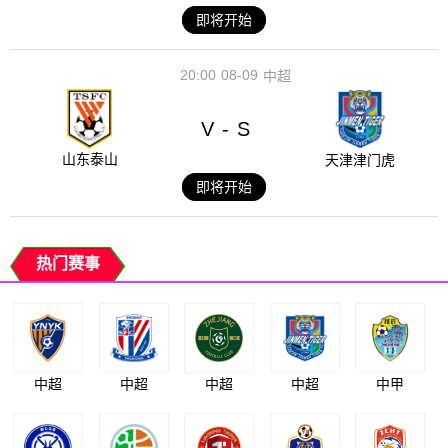
即将开始
20:00
08-09
中超
V
S
-
山东泰山
天津津门虎
即将开始
热门赛事
中超
中超
中超
中超
中甲