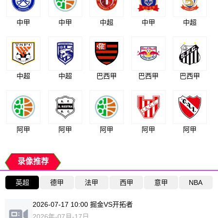
中甲
中甲
中超
中甲
中超
中超
中超
巴西甲
巴西甲
巴西甲
阿甲
阿甲
阿甲
阿甲
阿甲
录像推荐
英超
德甲
法甲
西甲
意甲
NBA
2026-07-17 10:00 掘金VS开拓者
2026年-07月-17日