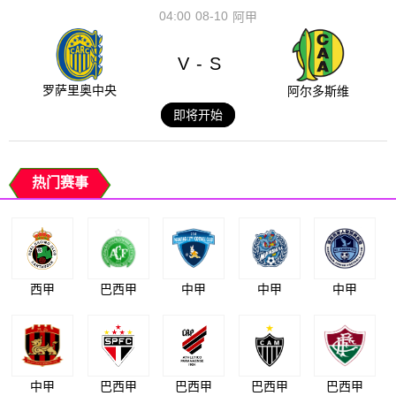
04:00
08-10
阿甲
V
S
-
罗萨里奥中央
阿尔多斯维
即将开始
热门赛事
西甲
巴西甲
中甲
中甲
中甲
中甲
巴西甲
巴西甲
巴西甲
巴西甲