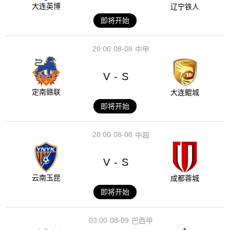
大连英博
辽宁铁人
即将开始
20:00
08-08
中甲
V
S
-
定南赣联
大连鲲城
即将开始
20:00
08-08
中超
V
S
-
云南玉昆
成都蓉城
即将开始
03:00
08-09
巴西甲