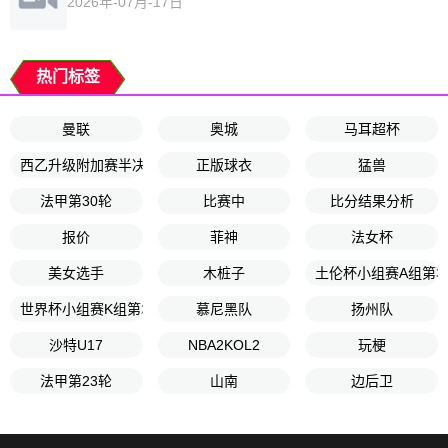
2026年-07月-17日
热门标签
曼联
奥城
马耳超杯
西乙升级附加赛半决赛首回合
正版球衣
猛兽
法甲第30轮
比赛中
比分结果分析
报价
菲神
法女杯
美女选手
木桩子
土伦杯小组赛A组第3
世界杯小组赛K组第2轮
慕尼黑队
扬州队
沙特U17
NBA2KOL2
玩梗
法甲第23轮
山南
边后卫