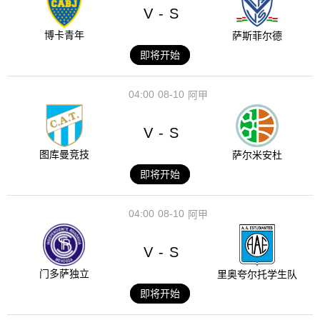
V
S
-
博卡青年
萨斯菲尔德
即将开始
04:00
08-10
阿甲
V
S
-
图库曼竞技
萨尔米安杜
即将开始
04:00
08-10
阿甲
V
S
-
门多萨独立
里奥夸尔托学生队
即将开始