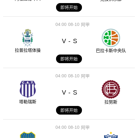
即将开始
04:00
08-10
阿甲
V
S
-
拉普拉塔体操
巴拉卡斯中央队
即将开始
04:00
08-10
阿甲
V
S
-
塔勒瑞斯
拉努斯
即将开始
04:00
08-10
阿甲