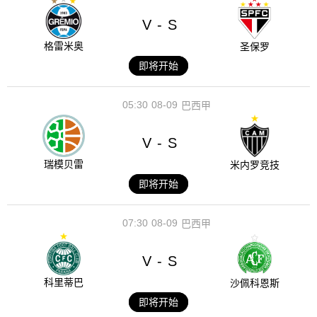
V
S
-
格雷米奥
圣保罗
即将开始
05:30
08-09
巴西甲
V
S
-
瑞模贝雷
米内罗竞技
即将开始
07:30
08-09
巴西甲
V
S
-
科里蒂巴
沙佩科恩斯
即将开始