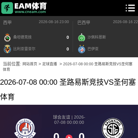
2026-08-16 23:00
2026-08-16 22
西甲
巴西甲
0
桑坦德竞技
沙佩科恩斯
0
比利亚雷亚尔
巴伊亚
当前位置:
>
>
网站首页
足球直播
2026-07-08 00:00 圣路易斯竞技VS圣何塞
体育
2026-07-08 00:00 圣路易斯竞技VS圣何塞
体育
球会友谊 | 2026-
07-08 00:00:00
0
0