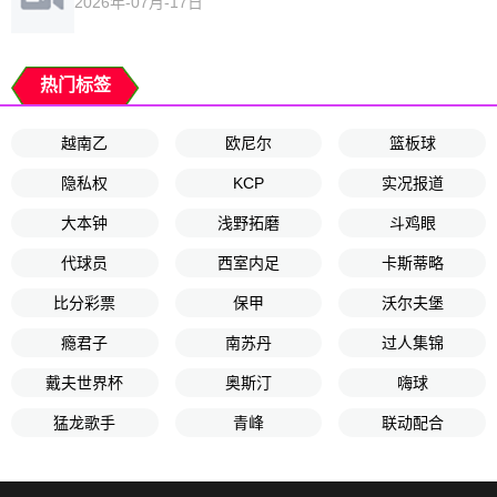
2026年-07月-17日
热门标签
越南乙
欧尼尔
篮板球
隐私权
KCP
实况报道
大本钟
浅野拓磨
斗鸡眼
代球员
西室内足
卡斯蒂略
比分彩票
保甲
沃尔夫堡
瘾君子
南苏丹
过人集锦
戴夫世界杯
奥斯汀
嗨球
猛龙歌手
青峰
联动配合