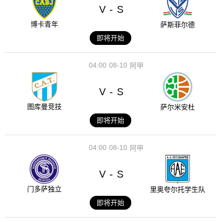
V
S
-
博卡青年
萨斯菲尔德
即将开始
04:00
08-10
阿甲
V
S
-
图库曼竞技
萨尔米安杜
即将开始
04:00
08-10
阿甲
V
S
-
门多萨独立
里奥夸尔托学生队
即将开始