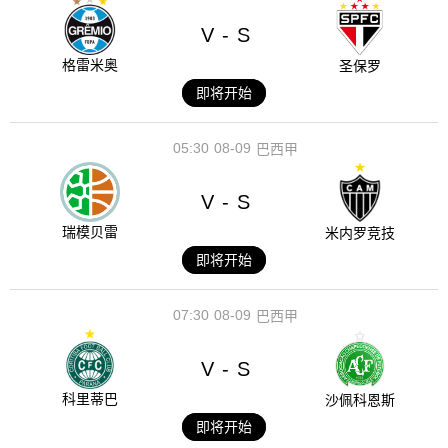
V
S
-
格雷米奥
圣保罗
即将开始
05:30
08-09
巴西甲
V
S
-
瑞模贝雷
米内罗竞技
即将开始
07:30
08-09
巴西甲
V
S
-
科里蒂巴
沙佩科恩斯
即将开始