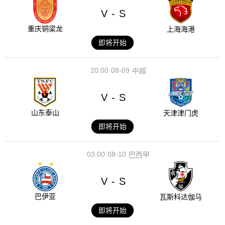
V
S
-
重庆铜梁龙
上海海港
即将开始
20:00
08-09
中超
V
S
-
山东泰山
天津津门虎
即将开始
03:00
08-10
巴西甲
V
S
-
巴伊亚
瓦斯科达伽马
即将开始