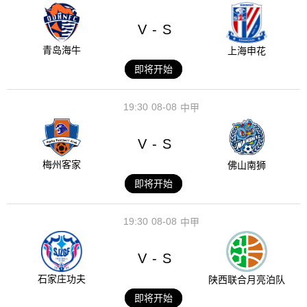
V
S
-
青岛海牛
上海申花
即将开始
19:30
08-08
中甲
V
S
-
梅州客家
佛山南狮
即将开始
19:30
08-08
中甲
V
S
-
石家庄功夫
陕西联合月亮泊队
即将开始