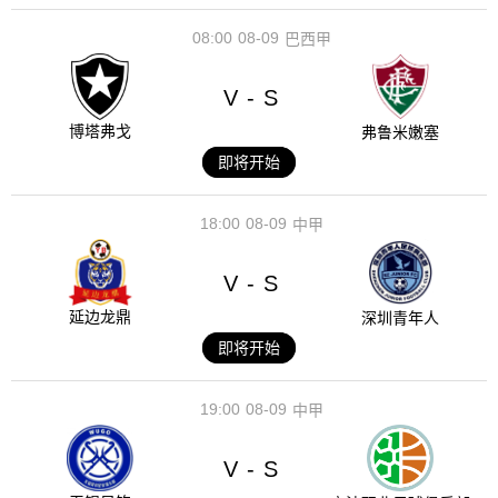
08:00
08-09
巴西甲
V
S
-
博塔弗戈
弗鲁米嫩塞
即将开始
18:00
08-09
中甲
V
S
-
延边龙鼎
深圳青年人
即将开始
19:00
08-09
中甲
V
S
-