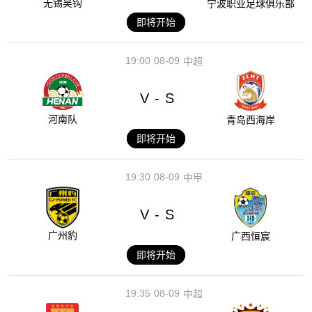
无锡吴钩
宁波职业足球俱乐部
即将开始
19:00
08-09
中超
V
S
-
河南队
青岛西海岸
即将开始
19:30
08-09
中甲
V
S
-
广州豹
广西恒宸
即将开始
19:35
08-09
中超