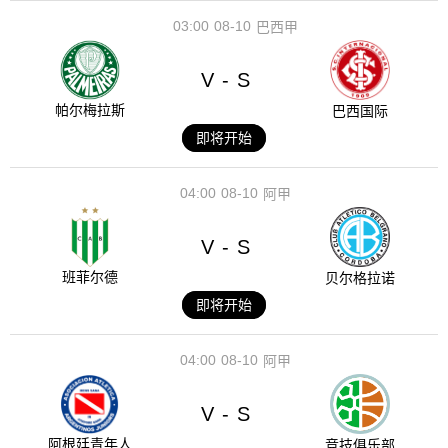
03:00
08-10
巴西甲
V
S
-
帕尔梅拉斯
巴西国际
即将开始
04:00
08-10
阿甲
V
S
-
班菲尔德
贝尔格拉诺
即将开始
04:00
08-10
阿甲
V
S
-
阿根廷青年人
竞技俱乐部