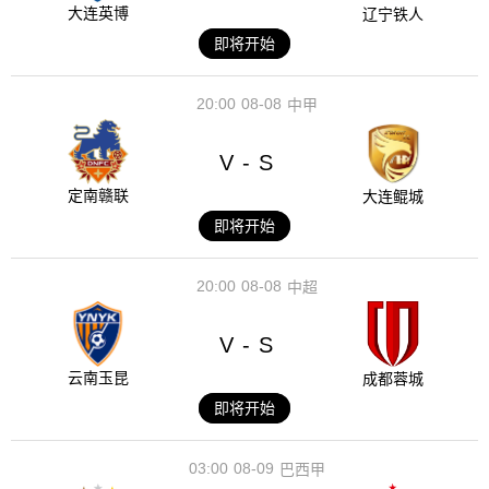
大连英博
辽宁铁人
即将开始
20:00
08-08
中甲
V
S
-
定南赣联
大连鲲城
即将开始
20:00
08-08
中超
V
S
-
云南玉昆
成都蓉城
即将开始
03:00
08-09
巴西甲