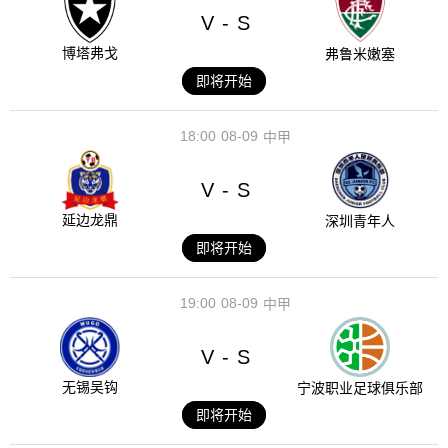
V
S
-
博塔弗戈
弗鲁米嫩塞
即将开始
18:00
08-09
中甲
V
S
-
延边龙鼎
深圳青年人
即将开始
19:00
08-09
中甲
V
S
-
无锡吴钩
宁波职业足球俱乐部
即将开始