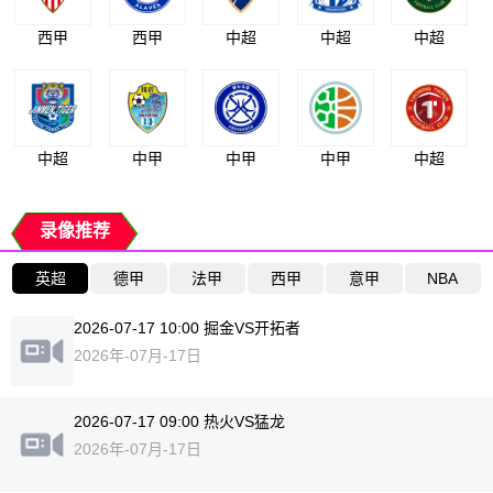
西甲
西甲
中超
中超
中超
中超
中甲
中甲
中甲
中超
录像推荐
英超
德甲
法甲
西甲
意甲
NBA
2026-07-17 10:00 掘金VS开拓者
2026年-07月-17日
2026-07-17 09:00 热火VS猛龙
2026年-07月-17日