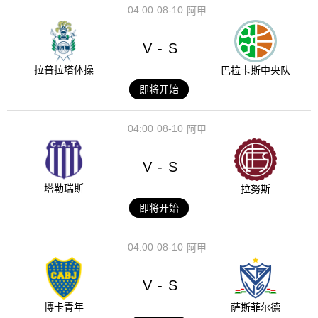
04:00
08-10
阿甲
V
S
-
拉普拉塔体操
巴拉卡斯中央队
即将开始
04:00
08-10
阿甲
V
S
-
塔勒瑞斯
拉努斯
即将开始
04:00
08-10
阿甲
V
S
-
博卡青年
萨斯菲尔德