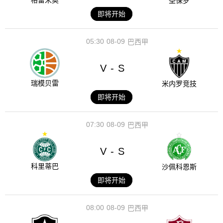
格雷米奥
圣保罗
即将开始
05:30
08-09
巴西甲
V
S
-
瑞模贝雷
米内罗竞技
即将开始
07:30
08-09
巴西甲
V
S
-
科里蒂巴
沙佩科恩斯
即将开始
08:00
08-09
巴西甲