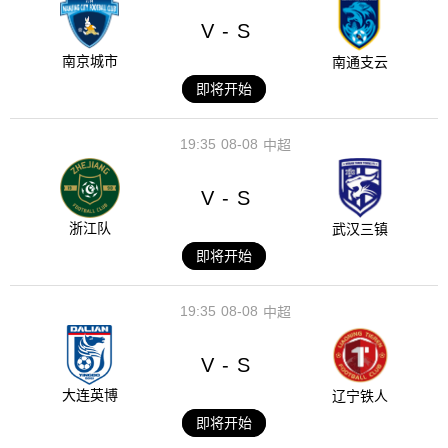
V
S
-
南京城市
南通支云
即将开始
19:35
08-08
中超
V
S
-
浙江队
武汉三镇
即将开始
19:35
08-08
中超
V
S
-
大连英博
辽宁铁人
即将开始