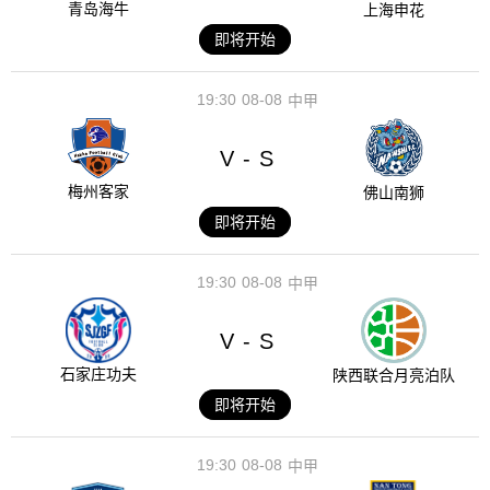
青岛海牛
上海申花
即将开始
19:30
08-08
中甲
V
S
-
梅州客家
佛山南狮
即将开始
19:30
08-08
中甲
V
S
-
石家庄功夫
陕西联合月亮泊队
即将开始
19:30
08-08
中甲