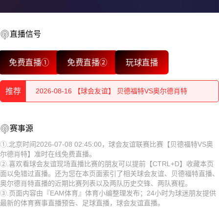
直播信号
2026-08-16 【球会友谊】 贝德福特VS奥尔德肖特
免费直播①
免费直播②
玩球直播
2026-08-16 【球会友谊】 贝德福特VS奥尔德肖特
推荐
2026-08-16 【球会友谊】 贝德福特VS奥尔德肖特
2026-08-16 【球会友谊】 贝德福特VS奥尔德肖特
2026-08-16 【球会友谊】 贝德福特VS奥尔德肖特
赛事源
2026-08-16 【球会友谊】 贝德福特VS奥尔德肖特
2026-08-16 【球会友谊】 贝德福特VS奥尔德肖特
①.北京时间2026-07-08 02:45:00，球会友谊联赛比赛【贝德福特VS奥
尔德肖特】准时在线免费直播。
2026-08-16 【球会友谊】 贝德福特VS奥尔德肖特
2026-08-16 【球会友谊】 贝德福特VS奥尔德肖特
②.喜欢看球会友谊现场直播比赛的朋友可以提前【CTRL+D】收藏本页
面以免错过直播。还为您在本页面索引了相关球会友谊、贝德福特直播、
2026-08-16 【球会友谊】 贝德福特VS奥尔德肖特
2026-08-16 【球会友谊】 贝德福特VS奥尔德肖特
奥尔德肖特直播的近期比赛列表以及两队历史交锋、两队赛程。
③.页面内容由『EAM体育』体育小编整理发布；24小时为球迷朋友提供
2026-08-16 【球会友谊】 贝德福特VS奥尔德肖特
2026-08-16 【球会友谊】 贝德福特VS奥尔德肖特
最新的体育赛事直播预告、足球直播，球会友谊直播。
2026-08-16 【球会友谊】 贝德福特VS奥尔德肖特
2026-08-16 【球会友谊】 贝德福特VS奥尔德肖特