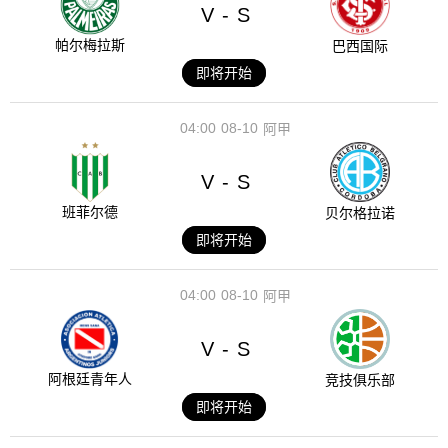
V
S
-
帕尔梅拉斯
巴西国际
即将开始
04:00
08-10
阿甲
V
S
-
班菲尔德
贝尔格拉诺
即将开始
04:00
08-10
阿甲
V
S
-
阿根廷青年人
竞技俱乐部
即将开始