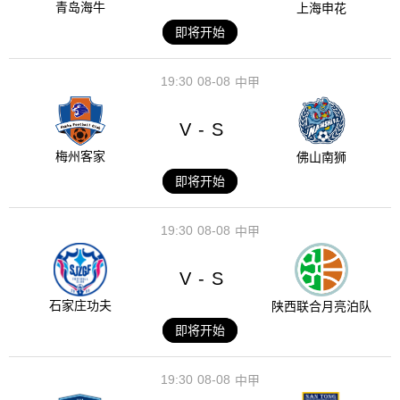
青岛海牛
上海申花
即将开始
19:30
08-08
中甲
V
S
-
梅州客家
佛山南狮
即将开始
19:30
08-08
中甲
V
S
-
石家庄功夫
陕西联合月亮泊队
即将开始
19:30
08-08
中甲