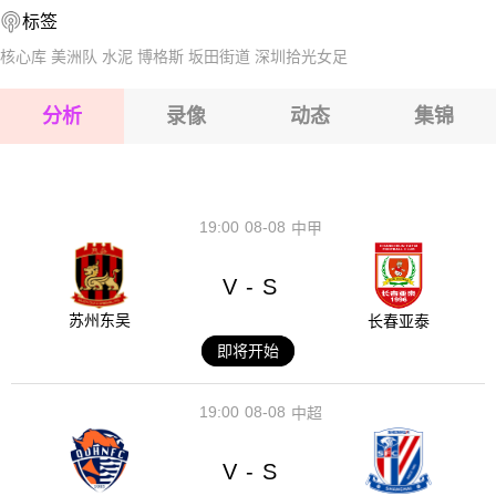
标签
2026-08-17 【球会友谊】 科化体育会VS彼得黑德
2026-08-17 【球会友谊】 科化体育会VS彼得黑德
核心库
美洲队
水泥
博格斯
坂田街道
深圳拾光女足
2026-08-17 【球会友谊】 科化体育会VS彼得黑德
分析
录像
动态
集锦
2026-08-17 【球会友谊】 科化体育会VS彼得黑德
2026-08-17 【球会友谊】 科化体育会VS彼得黑德
19:00
08-08
中甲
V
S
-
苏州东吴
长春亚泰
即将开始
19:00
08-08
中超
V
S
-