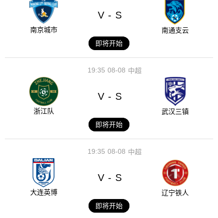
V
S
-
南京城市
南通支云
即将开始
19:35
08-08
中超
V
S
-
浙江队
武汉三镇
即将开始
19:35
08-08
中超
V
S
-
大连英博
辽宁铁人
即将开始