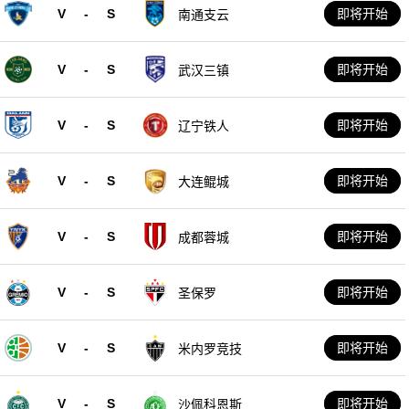
V
-
S
即将开始
南通支云
V
-
S
即将开始
武汉三镇
V
-
S
即将开始
辽宁铁人
V
-
S
即将开始
大连鲲城
V
-
S
即将开始
成都蓉城
V
-
S
即将开始
圣保罗
V
-
S
即将开始
米内罗竞技
V
-
S
即将开始
沙佩科恩斯