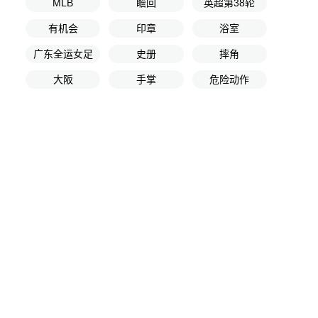
MLB
瞻回
英超第38轮
有机会
印章
浴室
广东全运女足
史册
摔角
大阪
手掌
危险动作