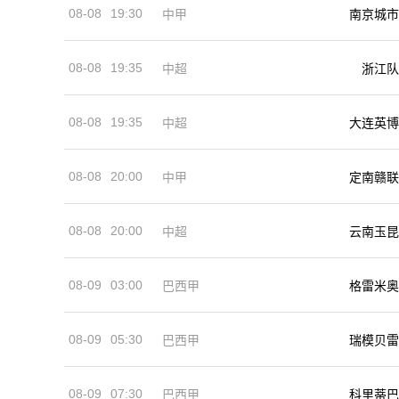
08-08
19:30
中甲
南京城市
08-08
19:35
中超
浙江队
08-08
19:35
中超
大连英博
08-08
20:00
中甲
定南赣联
08-08
20:00
中超
云南玉昆
08-09
03:00
巴西甲
格雷米奥
08-09
05:30
巴西甲
瑞模贝雷
08-09
07:30
巴西甲
科里蒂巴