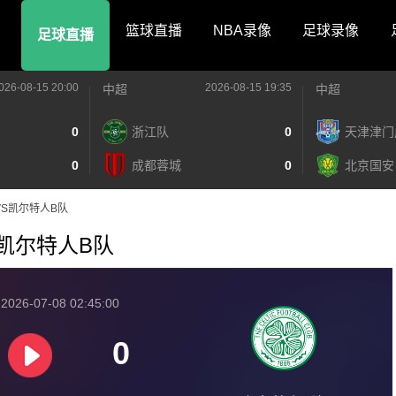
篮球直播
NBA录像
足球录像
足球直播
026-08-15 20:00
2026-08-15 19:35
中超
中超
0
浙江队
0
天津津门
0
成都蓉城
0
北京国安
莱德VS凯尔特人B队
VS凯尔特人B队
026-07-08 02:45:00
0