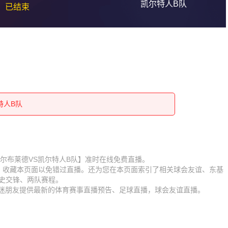
凯尔特人B队
已结束
尔特人B队
尔特人B队
尔特人B队
尔特人B队
尔特人B队
尔特人B队
尔特人B队
赛【东基尔布莱德VS凯尔特人B队】准时在线免费直播。
D】收藏本页面以免错过直播。还为您在本页面索引了相关球会友谊、东基
尔特人B队
尔特人B队
史交锋、两队赛程。
球迷朋友提供最新的体育赛事直播预告、足球直播，球会友谊直播。
尔特人B队
尔特人B队
尔特人B队
尔特人B队