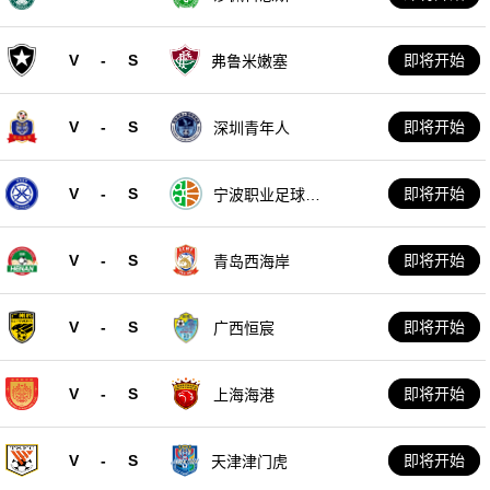
V
-
S
即将开始
弗鲁米嫩塞
V
-
S
即将开始
深圳青年人
V
-
S
即将开始
宁波职业足球俱
乐部
V
-
S
即将开始
青岛西海岸
V
-
S
即将开始
广西恒宸
V
-
S
即将开始
上海海港
V
-
S
即将开始
天津津门虎