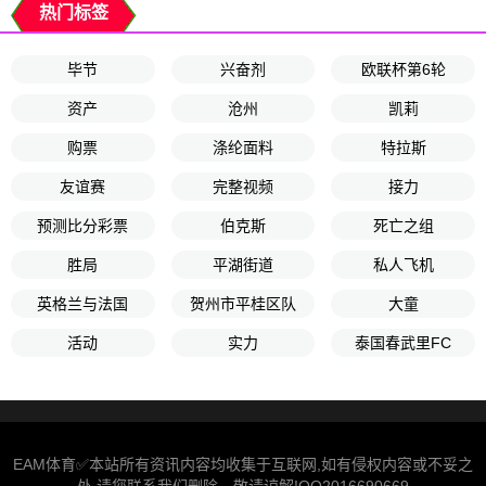
热门标签
毕节
兴奋剂
欧联杯第6轮
资产
沧州
凯莉
购票
涤纶面料
特拉斯
友谊赛
完整视频
接力
预测比分彩票
伯克斯
死亡之组
胜局
平湖街道
私人飞机
英格兰与法国
贺州市平桂区队
大童
活动
实力
泰国春武里FC
EAM体育✅本站所有资讯内容均收集于互联网,如有侵权内容或不妥之