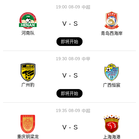
19:00
08-09
中超
V
S
-
河南队
青岛西海岸
即将开始
19:30
08-09
中甲
V
S
-
广州豹
广西恒宸
即将开始
19:35
08-09
中超
V
S
-
重庆铜梁龙
上海海港