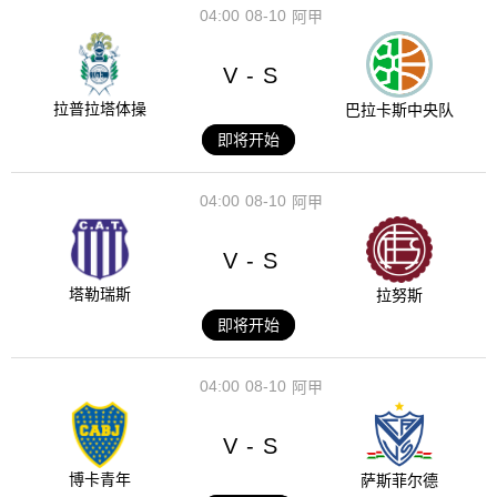
04:00
08-10
阿甲
V
S
-
拉普拉塔体操
巴拉卡斯中央队
即将开始
04:00
08-10
阿甲
V
S
-
塔勒瑞斯
拉努斯
即将开始
04:00
08-10
阿甲
V
S
-
博卡青年
萨斯菲尔德