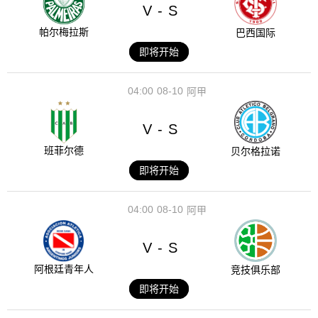
V
S
-
帕尔梅拉斯
巴西国际
即将开始
04:00
08-10
阿甲
V
S
-
班菲尔德
贝尔格拉诺
即将开始
04:00
08-10
阿甲
V
S
-
阿根廷青年人
竞技俱乐部
即将开始