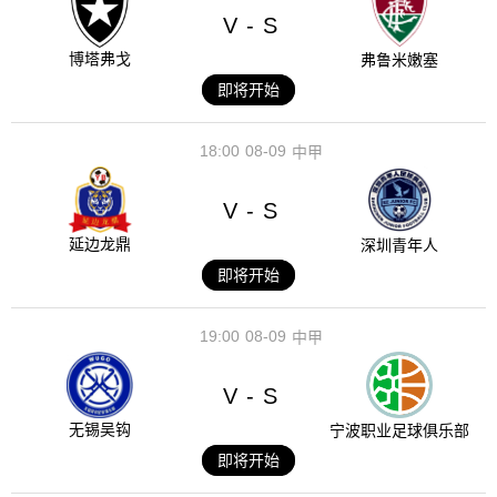
V
S
-
博塔弗戈
弗鲁米嫩塞
即将开始
18:00
08-09
中甲
V
S
-
延边龙鼎
深圳青年人
即将开始
19:00
08-09
中甲
V
S
-
无锡吴钩
宁波职业足球俱乐部
即将开始