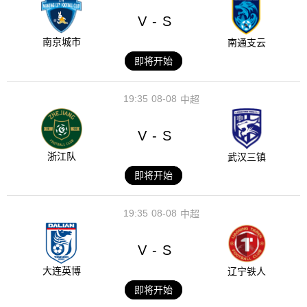
V
S
-
南京城市
南通支云
即将开始
19:35
08-08
中超
V
S
-
浙江队
武汉三镇
即将开始
19:35
08-08
中超
V
S
-
大连英博
辽宁铁人
即将开始