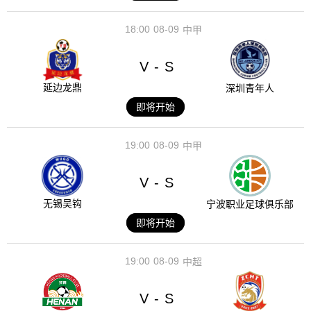
18:00
08-09
中甲
V
S
-
延边龙鼎
深圳青年人
即将开始
19:00
08-09
中甲
V
S
-
无锡吴钩
宁波职业足球俱乐部
即将开始
19:00
08-09
中超
V
S
-