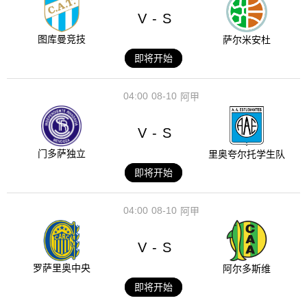
V
S
-
图库曼竞技
萨尔米安杜
即将开始
04:00
08-10
阿甲
V
S
-
门多萨独立
里奥夸尔托学生队
即将开始
04:00
08-10
阿甲
V
S
-
罗萨里奥中央
阿尔多斯维
即将开始