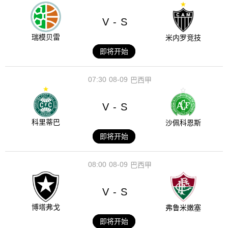
V
S
-
瑞模贝雷
米内罗竞技
即将开始
07:30
08-09
巴西甲
V
S
-
科里蒂巴
沙佩科恩斯
即将开始
08:00
08-09
巴西甲
V
S
-
博塔弗戈
弗鲁米嫩塞
即将开始