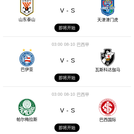
V
S
-
山东泰山
天津津门虎
即将开始
03:00
08-10
巴西甲
V
S
-
巴伊亚
瓦斯科达伽马
即将开始
03:00
08-10
巴西甲
V
S
-
帕尔梅拉斯
巴西国际
即将开始