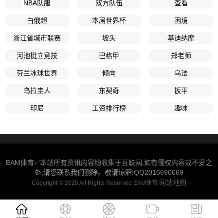
NBA队服
双方队伍
查看
白俄超
本届世界杯
困境
浙江省城市联赛
坡头
基迪纳摩
河池挺立竞技
巴格甲
郑老师
芬兰冰球世界
倾向
乌法
乌拉圭人
东契奇
扳平
印尼
工资排行榜
趣味
EAM体育✅本站所有资讯内容均收集于互联网,如有侵权内容或不妥之
处,请您联系我们删除。敬请谅解!QQ2016690669
网站地图
Copyright © 2025 All Rights Reserved EAM体育