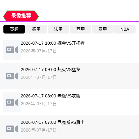
录像推荐
英超
德甲
法甲
西甲
意甲
NBA
2026-07-17 10:00 掘金VS开拓者
2026年-07月-17日
2026-07-17 09:00 热火VS猛龙
2026年-07月-17日
2026-07-17 08:00 老鹰VS灰熊
2026年-07月-17日
2026-07-17 07:00 尼克斯VS勇士
2026年-07月-17日