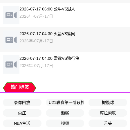
2026-07-17 06:00 公牛VS湖人
2026年-07月-17日
2026-07-17 04:30 火箭VS篮网
2026年-07月-17日
2026-07-17 04:00 雷霆VS独行侠
2026年-07月-17日
热门标签
录像回放
U21联赛第一阶段排位赛1第1轮
橄榄球
尖庄
颁奖
库拉索联
NBA生活
视频
舌头