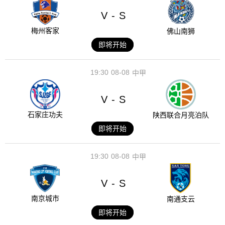
V
S
-
梅州客家
佛山南狮
即将开始
19:30
08-08
中甲
V
S
-
石家庄功夫
陕西联合月亮泊队
即将开始
19:30
08-08
中甲
V
S
-
南京城市
南通支云
即将开始