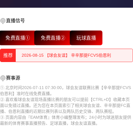
直播信号
2026-08-15 【球会友谊】 辛辛那提FCVS伯恩利
免费直播①
免费直播②
玩球直播
2026-08-15 【球会友谊】 辛辛那提FCVS伯恩利
推荐
2026-08-15 【球会友谊】 辛辛那提FCVS伯恩利
2026-08-15 【球会友谊】 辛辛那提FCVS伯恩利
2026-08-15 【球会友谊】 辛辛那提FCVS伯恩利
赛事源
2026-08-15 【球会友谊】 辛辛那提FCVS伯恩利
2026-08-15 【球会友谊】 辛辛那提FCVS伯恩利
①.北京时间2026-07-11 07:30:00，球会友谊联赛比赛【辛辛那提FCVS
伯恩利】准时在线免费直播。
2026-08-15 【球会友谊】 辛辛那提FCVS伯恩利
2026-08-15 【球会友谊】 辛辛那提FCVS伯恩利
②.喜欢看球会友谊现场直播比赛的朋友可以提前【CTRL+D】收藏本页
面以免错过直播。还为您在本页面索引了相关球会友谊、辛辛那提FC直
2026-08-15 【球会友谊】 辛辛那提FCVS伯恩利
2026-08-15 【球会友谊】 辛辛那提FCVS伯恩利
播、伯恩利直播的近期比赛列表以及两队历史交锋、两队赛程。
③.页面内容由『EAM体育』体育小编整理发布；24小时为球迷朋友提供
2026-08-15 【球会友谊】 辛辛那提FCVS伯恩利
2026-08-15 【球会友谊】 辛辛那提FCVS伯恩利
最新的体育赛事直播预告、足球直播，球会友谊直播。
2026-08-15 【球会友谊】 辛辛那提FCVS伯恩利
2026-08-15 【球会友谊】 辛辛那提FCVS伯恩利