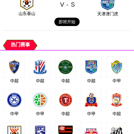
V
S
-
山东泰山
天津津门虎
即将开始
热门赛事
中超
中超
中超
中超
中甲
中甲
中甲
中超
中甲
中超