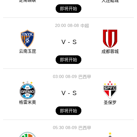
定南赣联
大连鲲城
即将开始
20:00
08-08
中超
V
S
-
云南玉昆
成都蓉城
即将开始
03:00
08-09
巴西甲
V
S
-
格雷米奥
圣保罗
即将开始
05:30
08-09
巴西甲