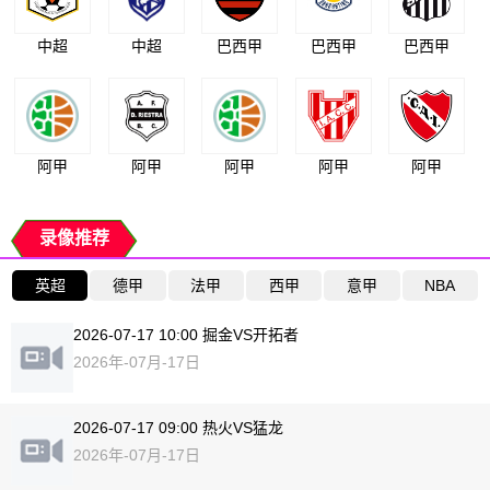
中超
中超
巴西甲
巴西甲
巴西甲
阿甲
阿甲
阿甲
阿甲
阿甲
录像推荐
英超
德甲
法甲
西甲
意甲
NBA
2026-07-17 10:00 掘金VS开拓者
2026年-07月-17日
2026-07-17 09:00 热火VS猛龙
2026年-07月-17日