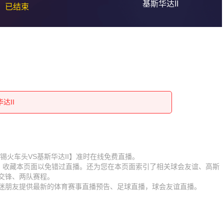
基斯华达II
已结束
达II
达II
达II
达II
达II
达II
达II
赛【高斯锡火车头VS基斯华达II】准时在线免费直播。
达II
D】收藏本页面以免错过直播。还为您在本页面索引了相关球会友谊、高斯
达II
史交锋、两队赛程。
达II
球迷朋友提供最新的体育赛事直播预告、足球直播，球会友谊直播。
达II
达II
达II