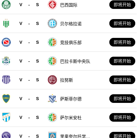
V
-
S
即将开始
巴西国际
V
-
S
即将开始
贝尔格拉诺
V
-
S
即将开始
竞技俱乐部
V
-
S
即将开始
巴拉卡斯中央队
V
-
S
即将开始
拉努斯
V
-
S
即将开始
萨斯菲尔德
V
-
S
即将开始
萨尔米安杜
V
-
S
即将开始
里奥夸尔托学生