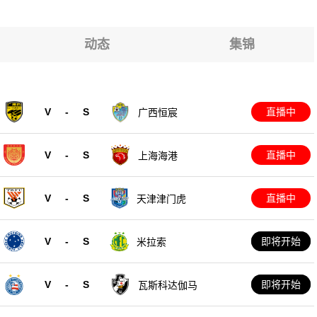
达II
达II
达II
达II
动态
集锦
达II
达II
V
-
S
直播中
广西恒宸
达II
V
-
S
直播中
上海海港
V
-
S
直播中
天津津门虎
V
-
S
即将开始
米拉索
V
-
S
即将开始
瓦斯科达伽马