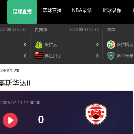
篮球直播
NBA录像
足球录像
足球直播
026-08-17 05:30
2026-08-17 05:30
巴西甲
阿甲
0
米拉索
0
普拉腾斯
0
弗拉门戈
0
博卡青年
头VS基斯华达II
S基斯华达II
026-07-11 17:00:00
0