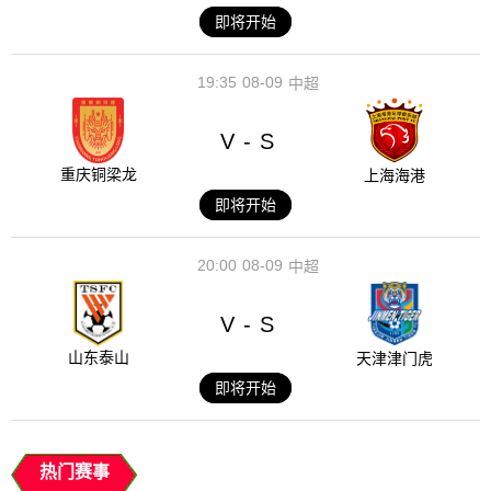
即将开始
19:35
08-09
中超
V
S
-
重庆铜梁龙
上海海港
即将开始
20:00
08-09
中超
V
S
-
山东泰山
天津津门虎
即将开始
热门赛事