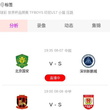
标签
2026-08-15 【澳西甲】 因勒乌德联VS科廷大学
球彩
世界杯品牌赛
TFBOYS
印尼U17
小猫
压跳
2026-08-15 【澳西甲】 因勒乌德联VS科廷大学
分析
录像
动态
集锦
2026-08-15 【澳西甲】 因勒乌德联VS科廷大学
2026-08-14 【澳西甲】 因勒乌德联VS科廷大学
19:35
08-07
中超
V
S
-
北京国安
深圳新鹏城
直播中
19:00
08-08
中甲
V
S
-