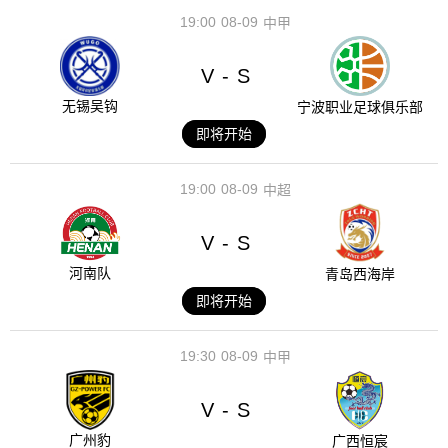
19:00
08-09
中甲
V
S
-
无锡吴钩
宁波职业足球俱乐部
即将开始
19:00
08-09
中超
V
S
-
河南队
青岛西海岸
即将开始
19:30
08-09
中甲
V
S
-
广州豹
广西恒宸