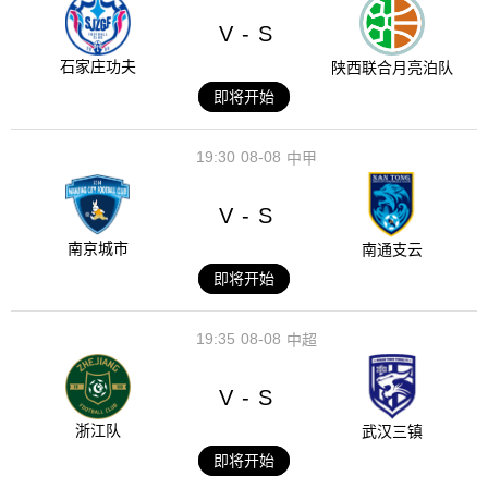
V
S
-
石家庄功夫
陕西联合月亮泊队
即将开始
19:30
08-08
中甲
V
S
-
南京城市
南通支云
即将开始
19:35
08-08
中超
V
S
-
浙江队
武汉三镇
即将开始