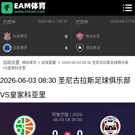
2026-08-17 06:30
2026-08-17 05
巴西甲
巴西甲
0
科林蒂安
维多利亚
0
克鲁塞罗
博塔弗戈
当前位置:
>
>
网站首页
足球直播
2026-06-03 08:30 圣尼古拉斯足球俱乐部
VS皇家科亚里
2026-06-03 08:30 圣尼古拉斯足球俱乐部
VS皇家科亚里
阿鲁巴联 | 2026-
06-03 08:30:00
0
0