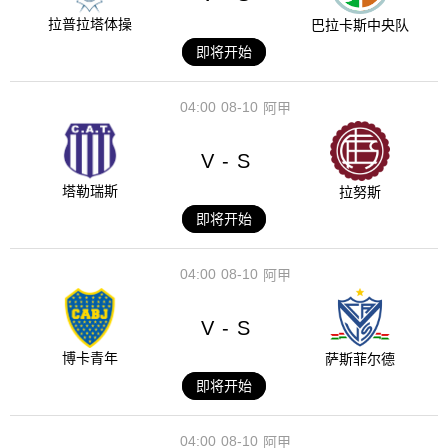
拉普拉塔体操
巴拉卡斯中央队
即将开始
04:00
08-10
阿甲
V
S
-
塔勒瑞斯
拉努斯
即将开始
04:00
08-10
阿甲
V
S
-
博卡青年
萨斯菲尔德
即将开始
04:00
08-10
阿甲