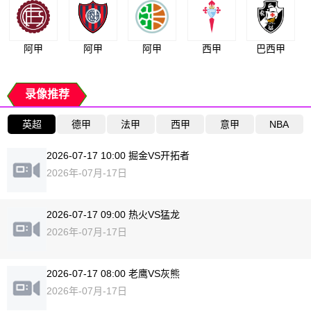
阿甲
阿甲
阿甲
西甲
巴西甲
录像推荐
英超
德甲
法甲
西甲
意甲
NBA
2026-07-17 10:00 掘金VS开拓者
2026年-07月-17日
2026-07-17 09:00 热火VS猛龙
2026年-07月-17日
2026-07-17 08:00 老鹰VS灰熊
2026年-07月-17日