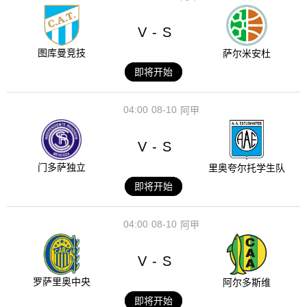
V
S
-
图库曼竞技
萨尔米安杜
即将开始
04:00
08-10
阿甲
V
S
-
门多萨独立
里奥夸尔托学生队
即将开始
04:00
08-10
阿甲
V
S
-
罗萨里奥中央
阿尔多斯维
即将开始