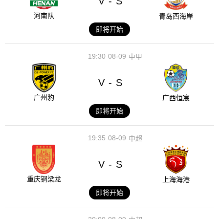
V
S
-
河南队
青岛西海岸
即将开始
19:30
08-09
中甲
V
S
-
广州豹
广西恒宸
即将开始
19:35
08-09
中超
V
S
-
重庆铜梁龙
上海海港
即将开始