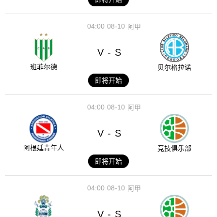
04:00
08-10
阿甲
V
S
-
班菲尔德
贝尔格拉诺
即将开始
04:00
08-10
阿甲
V
S
-
阿根廷青年人
竞技俱乐部
即将开始
04:00
08-10
阿甲
V
S
-