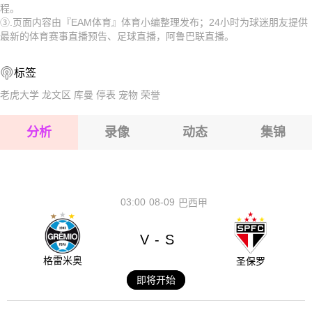
程。
2026-08-17 【阿鲁巴联】 圣尼古拉斯足球俱乐部VS皇家科
亚里
2026-08-17 【阿鲁巴联】 圣尼古拉斯足球俱乐部VS皇家科
③.页面内容由『EAM体育』体育小编整理发布；24小时为球迷朋友提供
最新的体育赛事直播预告、足球直播，阿鲁巴联直播。
2026-08-17 【阿鲁巴联】 圣尼古拉斯足球俱乐部VS皇家科
亚里
2026-08-17 【阿鲁巴联】 圣尼古拉斯足球俱乐部VS皇家科
标签
2026-08-17 【阿鲁巴联】 圣尼古拉斯足球俱乐部VS皇家科
亚里
2026-08-17 【阿鲁巴联】 圣尼古拉斯足球俱乐部VS皇家科
老虎大学
龙文区
库曼
停表
宠物
荣誉
亚里
2026-08-17 【阿鲁巴联】 圣尼古拉斯足球俱乐部VS皇家科
分析
录像
动态
集锦
亚里
2026-08-17 【阿鲁巴联】 圣尼古拉斯足球俱乐部VS皇家科
亚里
2026-08-17 【阿鲁巴联】 圣尼古拉斯足球俱乐部VS皇家科
亚里
03:00
08-09
巴西甲
V
S
-
格雷米奥
圣保罗
即将开始