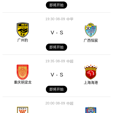
即将开始
19:30
08-09
中甲
V
S
-
广州豹
广西恒宸
即将开始
19:35
08-09
中超
V
S
-
重庆铜梁龙
上海海港
即将开始
20:00
08-09
中超