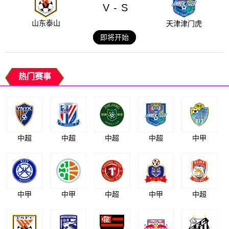
V
S
-
山东泰山
天津津门虎
即将开始
热门赛事
中超
中超
中超
中超
中甲
中甲
中甲
中超
中甲
中超