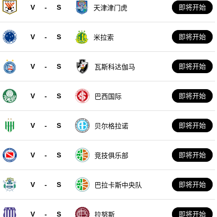
V
-
S
即将开始
天津津门虎
V
-
S
即将开始
米拉索
V
-
S
即将开始
瓦斯科达伽马
V
-
S
即将开始
巴西国际
V
-
S
即将开始
贝尔格拉诺
V
-
S
即将开始
竞技俱乐部
V
-
S
即将开始
巴拉卡斯中央队
V
-
S
即将开始
拉努斯