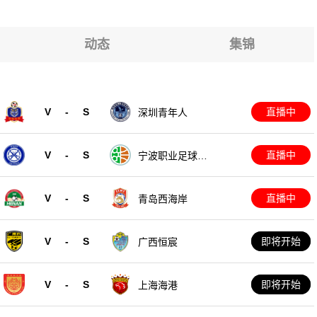
斯班奥林匹克
斯班奥林匹克
斯班奥林匹克
斯班奥林匹克
动态
集锦
斯班奥林匹克
斯班奥林匹克
V
-
S
直播中
深圳青年人
斯班奥林匹克
V
-
S
直播中
宁波职业足球俱
乐部
V
-
S
直播中
青岛西海岸
V
-
S
即将开始
广西恒宸
V
-
S
即将开始
上海海港