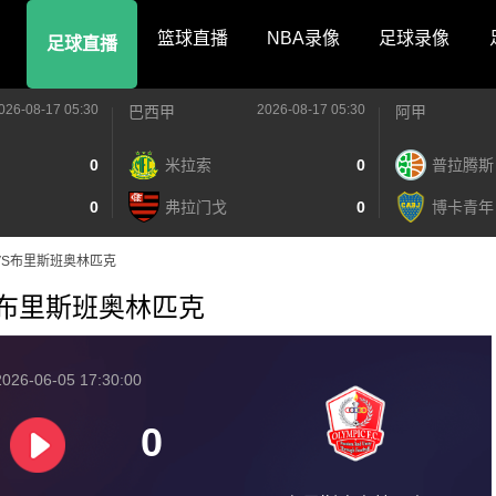
篮球直播
NBA录像
足球录像
足球直播
026-08-17 05:30
2026-08-17 05:30
巴西甲
阿甲
0
米拉索
0
普拉腾斯
0
弗拉门戈
0
博卡青年
岸骑士VS布里斯班奥林匹克
士VS布里斯班奥林匹克
026-06-05 17:30:00
0