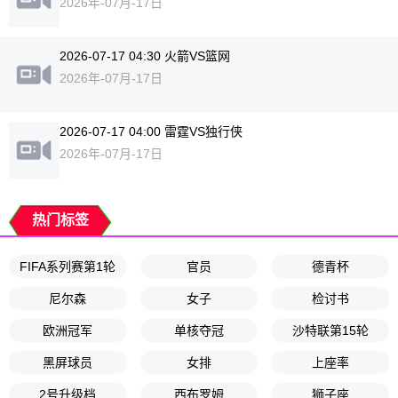
2026年-07月-17日
2026-07-17 04:30 火箭VS篮网
2026年-07月-17日
2026-07-17 04:00 雷霆VS独行侠
2026年-07月-17日
热门标签
FIFA系列赛第1轮
官员
德青杯
尼尔森
女子
检讨书
欧洲冠军
单核夺冠
沙特联第15轮
黑屏球员
女排
上座率
2号升级档
西布罗姆
狮子座