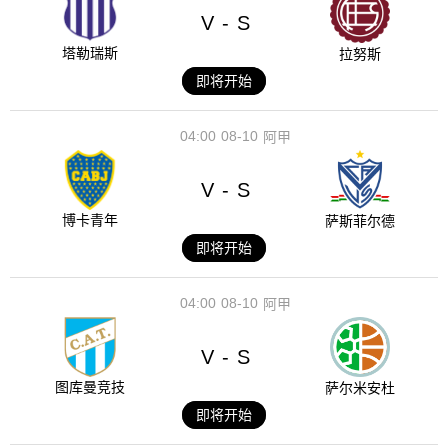
V
S
-
塔勒瑞斯
拉努斯
即将开始
04:00
08-10
阿甲
V
S
-
博卡青年
萨斯菲尔德
即将开始
04:00
08-10
阿甲
V
S
-
图库曼竞技
萨尔米安杜
即将开始