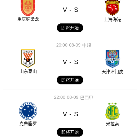
V
S
-
重庆铜梁龙
上海海港
即将开始
20:00
08-09
中超
V
S
-
山东泰山
天津津门虎
即将开始
22:00
08-09
巴西甲
V
S
-
克鲁塞罗
米拉索
即将开始