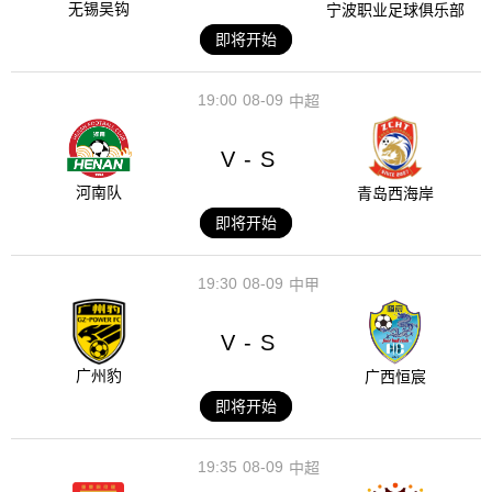
无锡吴钩
宁波职业足球俱乐部
即将开始
19:00
08-09
中超
V
S
-
河南队
青岛西海岸
即将开始
19:30
08-09
中甲
V
S
-
广州豹
广西恒宸
即将开始
19:35
08-09
中超