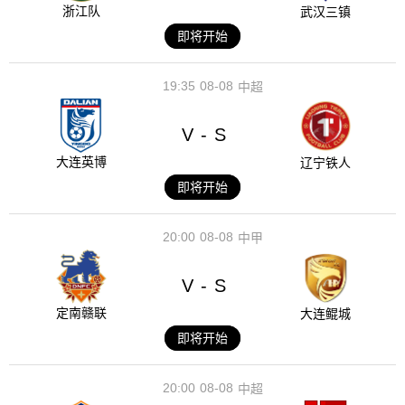
浙江队
武汉三镇
即将开始
19:35
08-08
中超
V
S
-
大连英博
辽宁铁人
即将开始
20:00
08-08
中甲
V
S
-
定南赣联
大连鲲城
即将开始
20:00
08-08
中超