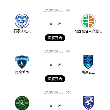
19:30
08-08
中甲
V
S
-
石家庄功夫
陕西联合月亮泊队
即将开始
19:30
08-08
中甲
V
S
-
南京城市
南通支云
即将开始
19:35
08-08
中超
V
S
-