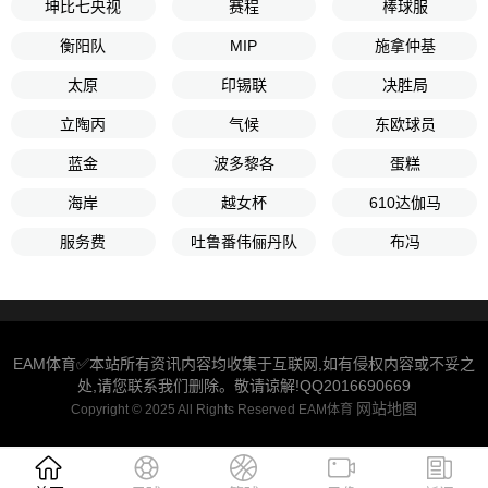
坤比七央视
赛程
棒球服
衡阳队
MIP
施拿仲基
太原
印锡联
决胜局
立陶丙
气候
东欧球员
蓝金
波多黎各
蛋糕
海岸
越女杯
610达伽马
服务费
吐鲁番伟俪丹队
布冯
EAM体育✅本站所有资讯内容均收集于互联网,如有侵权内容或不妥之
处,请您联系我们删除。敬请谅解!QQ2016690669
网站地图
Copyright © 2025 All Rights Reserved EAM体育