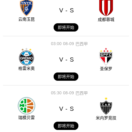
V
S
-
云南玉昆
成都蓉城
即将开始
03:00
08-09
巴西甲
V
S
-
格雷米奥
圣保罗
即将开始
05:30
08-09
巴西甲
V
S
-
瑞模贝雷
米内罗竞技
即将开始