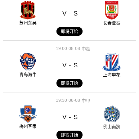
V
S
-
苏州东吴
长春亚泰
即将开始
19:00
08-08
中超
V
S
-
青岛海牛
上海申花
即将开始
19:30
08-08
中甲
V
S
-
梅州客家
佛山南狮
即将开始