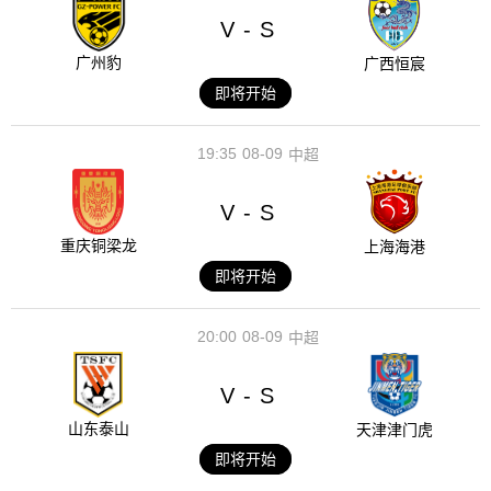
V
S
-
广州豹
广西恒宸
即将开始
19:35
08-09
中超
V
S
-
重庆铜梁龙
上海海港
即将开始
20:00
08-09
中超
V
S
-
山东泰山
天津津门虎
即将开始