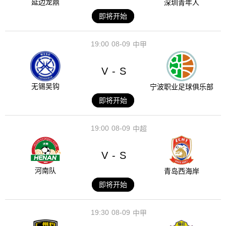
延边龙鼎
深圳青年人
即将开始
19:00
08-09
中甲
V
S
-
无锡吴钩
宁波职业足球俱乐部
即将开始
19:00
08-09
中超
V
S
-
河南队
青岛西海岸
即将开始
19:30
08-09
中甲