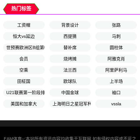
热门标签
工资帽
背景设计
张路
恒大vs延边
西提猜
马刺
世预赛欧洲区B组第5轮
替补席
圆柱体
会员
烧烤摊
阿雅克肖
空乘
法兰西
阿里萨利马
田柾国
欧球队
上半场
U21联赛第一阶段排位赛1第2轮
中国金球
袖口
美国和加拿大
上海明日之星冠军杯小组赛A组
vssla
EAM体育✅本站所有资讯内容均收集于互联网,如有侵权内容或不妥之