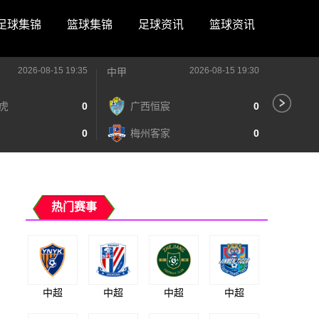
足球集锦
篮球集锦
足球资讯
篮球资讯
2026-08-15 19:35
2026-08-15 19:30
中甲
中甲
虎
0
广西恒宸
0
无
0
梅州客家
0
广
热门赛事
中超
中超
中超
中超