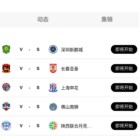
动态
集锦
V
-
S
即将开始
深圳新鹏城
V
-
S
即将开始
长春亚泰
V
-
S
即将开始
上海申花
V
-
S
即将开始
佛山南狮
V
-
S
即将开始
陕西联合月亮泊
队