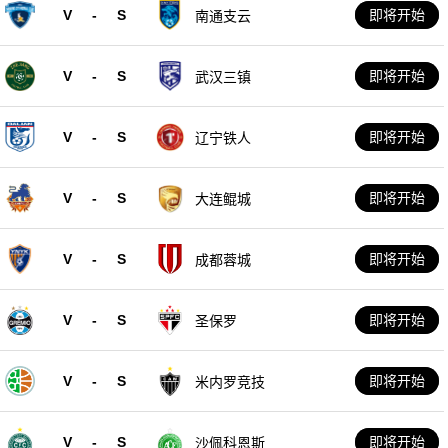
V
-
S
即将开始
南通支云
V
-
S
即将开始
武汉三镇
V
-
S
即将开始
辽宁铁人
V
-
S
即将开始
大连鲲城
V
-
S
即将开始
成都蓉城
V
-
S
即将开始
圣保罗
V
-
S
即将开始
米内罗竞技
V
-
S
即将开始
沙佩科恩斯