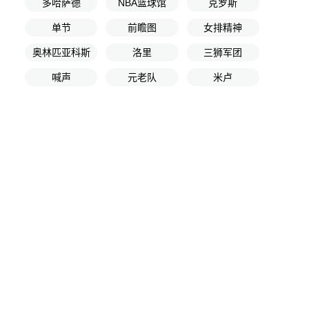
多哈萨德
NBA篮球馆
克罗斯
单节
前瞻图
女排精神
奥林匹亚科斯
洛里
三狮军团
喊声
元老队
米卢