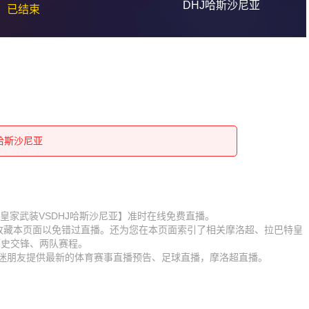
DHJ哈斯沙尼亚
已结束
J哈斯沙尼亚
J哈斯沙尼亚
J哈斯沙尼亚
J哈斯沙尼亚
J哈斯沙尼亚
J哈斯沙尼亚
【拉巴特皇家武装VSDHJ哈斯沙尼亚】准时在线免费直播。
J哈斯沙尼亚
】收藏本页面以免错过直播。还为您在本页面索引了相关摩洛超、拉巴特皇
J哈斯沙尼亚
历史交锋、两队赛程。
J哈斯沙尼亚
球迷朋友提供最新的体育赛事直播预告、足球直播，摩洛超直播。
J哈斯沙尼亚
J哈斯沙尼亚
J哈斯沙尼亚