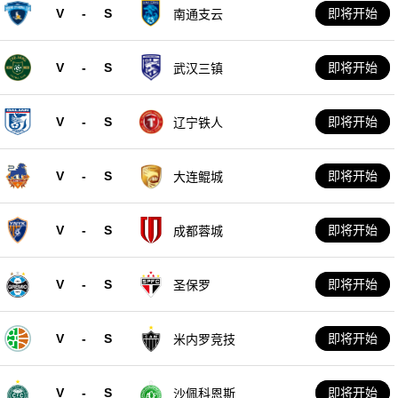
V
-
S
即将开始
南通支云
V
-
S
即将开始
武汉三镇
V
-
S
即将开始
辽宁铁人
V
-
S
即将开始
大连鲲城
V
-
S
即将开始
成都蓉城
V
-
S
即将开始
圣保罗
V
-
S
即将开始
米内罗竞技
V
-
S
即将开始
沙佩科恩斯