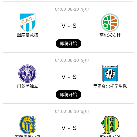
04:00
08-10
阿甲
V
S
-
图库曼竞技
萨尔米安杜
即将开始
04:00
08-10
阿甲
V
S
-
门多萨独立
里奥夸尔托学生队
即将开始
04:00
08-10
阿甲
V
S
-