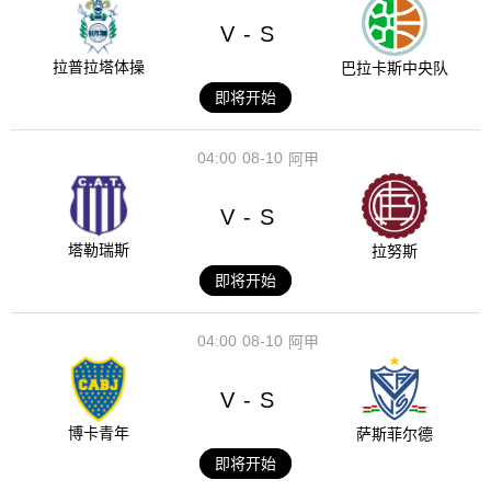
V
S
-
拉普拉塔体操
巴拉卡斯中央队
即将开始
04:00
08-10
阿甲
V
S
-
塔勒瑞斯
拉努斯
即将开始
04:00
08-10
阿甲
V
S
-
博卡青年
萨斯菲尔德
即将开始