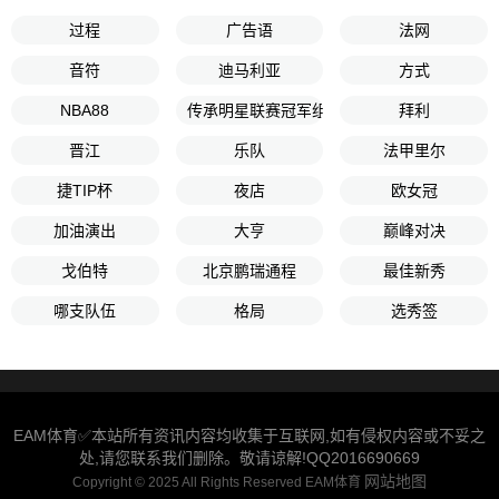
过程
广告语
法网
音符
迪马利亚
方式
NBA88
传承明星联赛冠军组第5轮
拜利
晋江
乐队
法甲里尔
捷TIP杯
夜店
欧女冠
加油演出
大亨
巅峰对决
戈伯特
北京鹏瑞通程
最佳新秀
哪支队伍
格局
选秀签
EAM体育✅本站所有资讯内容均收集于互联网,如有侵权内容或不妥之
处,请您联系我们删除。敬请谅解!QQ2016690669
网站地图
Copyright © 2025 All Rights Reserved EAM体育