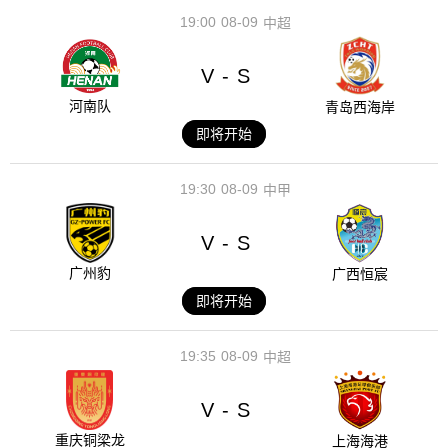
19:00
08-09
中超
V
S
-
河南队
青岛西海岸
即将开始
19:30
08-09
中甲
V
S
-
广州豹
广西恒宸
即将开始
19:35
08-09
中超
V
S
-
重庆铜梁龙
上海海港