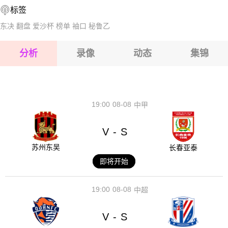
标签
2026-08-16 【世界杯】 瑞士VS哥伦比亚
2026-08-16 【世界杯】 瑞士VS哥伦比亚
东决
翻盘
爱沙杯
榜单
袖口
秘鲁乙
2026-08-16 【世界杯】 瑞士VS哥伦比亚
分析
录像
动态
集锦
2026-08-16 【世界杯】 瑞士VS哥伦比亚
2026-08-16 【世界杯】 瑞士VS哥伦比亚
19:00
08-08
中甲
V
S
-
苏州东吴
长春亚泰
即将开始
19:00
08-08
中超
V
S
-