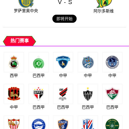
V
S
-
罗萨里奥中央
阿尔多斯维
即将开始
热门赛事
西甲
巴西甲
中甲
中甲
中甲
中甲
巴西甲
巴西甲
巴西甲
巴西甲