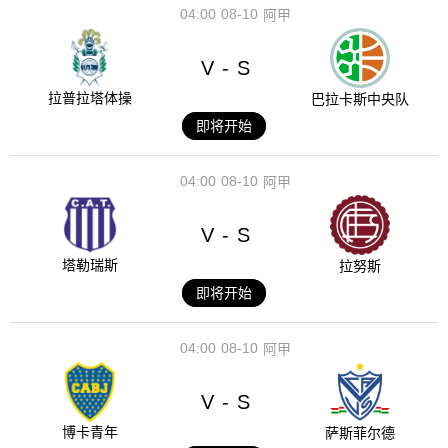
04:00
08-10
阿甲
V
S
-
拉普拉塔体操
巴拉卡斯中央队
即将开始
04:00
08-10
阿甲
V
S
-
塔勒瑞斯
拉努斯
即将开始
04:00
08-10
阿甲
V
S
-
博卡青年
萨斯菲尔德