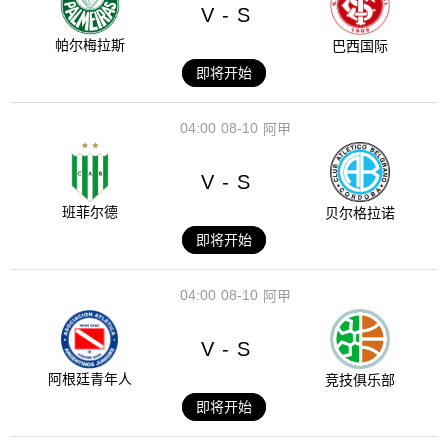
V
S
-
帕尔梅拉斯
巴西国际
即将开始
04:00
08-10
阿甲
V
S
-
班菲尔德
贝尔格拉诺
即将开始
04:00
08-10
阿甲
V
S
-
阿根廷青年人
竞技俱乐部
即将开始